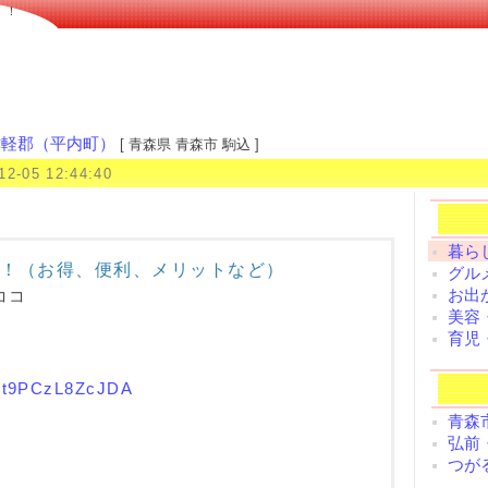
！！
津軽郡（平内町）
[ 青森県 青森市 駒込 ]
12-05 12:44:40
暮らし
！（お得、便利、メリットなど）
グルメ
お出
ココ
美容
育児
Dot9PCzL8ZcJDA
青森
弘前
つが