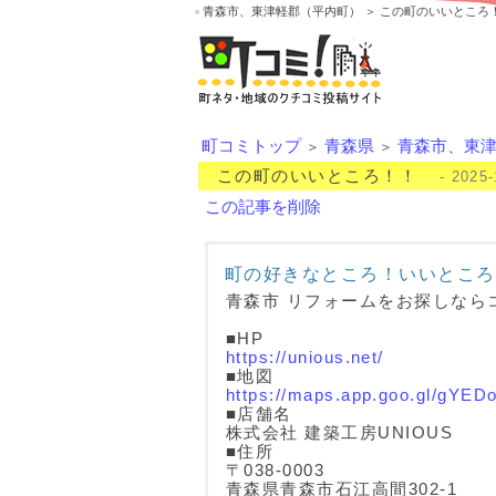
青森市、東津軽郡（平内町） ＞ この町のいいところ
町コミトップ
青森県
青森市、東
＞
＞
この町のいいところ！！
- 2025-
この記事を削除
町の好きなところ！いいところ
青森市 リフォームをお探しなら
■HP
https://unious.net/
■地図
https://maps.app.goo.gl/gYE
■店舗名
株式会社 建築工房UNIOUS
■住所
〒038-0003
青森県青森市石江高間302‐1