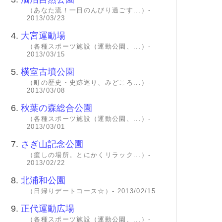
（あなた流！一日のんびり過ごす...）-
2013/03/23
4.
大宮運動場
（各種スポーツ施設（運動公園、...）-
2013/03/15
5.
横室古墳公園
（町の歴史・史跡巡り、みどころ...）-
2013/03/08
6.
秋葉の森総合公園
（各種スポーツ施設（運動公園、...）-
2013/03/01
7.
さぎ山記念公園
（癒しの場所。とにかくリラック...）-
2013/02/22
8.
北浦和公園
（日帰りデートコース☆）- 2013/02/15
9.
正代運動広場
（各種スポーツ施設（運動公園、...）-