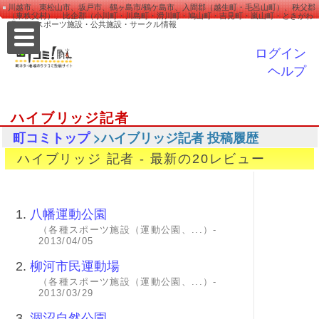
川越市、東松山市、坂戸市、鶴ヶ島市/鶴ケ島市、入間郡（越生町・毛呂山町）、秩父郡
（東秩父村）、比企郡（小川町・川島町・滑川町・鳩山町・吉見町・嵐山町・ときがわ
町） ＞ スポーツ施設・公共施設・サークル情報
ログイン
ヘルプ
ハイブリッジ記者
>ハイブリッジ記者 投稿履歴
町コミトップ
ハイブリッジ 記者 - 最新の20レビュー
1.
八幡運動公園
（各種スポーツ施設（運動公園、...）-
2013/04/05
2.
柳河市民運動場
（各種スポーツ施設（運動公園、...）-
2013/03/29
3.
涸沼自然公園