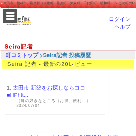
太田市、館林市、邑楽郡（板倉町・邑楽町・大泉町・千代田町・明和町） ＞ この町のい
いところ！！
ログイン
ヘルプ
Seira記者
>Seira記者 投稿履歴
町コミトップ
Seira 記者 - 最新の20レビュー
1.
太田市 新築をお探しならココ
■HPhtt...
（町の好きなところ（お得、便利...）-
2024/07/04