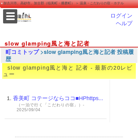
加古川市、高砂市、加古郡（稲美町・播磨町） ＞ 温泉・こだわりの宿・ホテル
ログイン
ヘルプ
slow glamping風と海と記者
>slow glamping風と海と記者 投稿履
町コミトップ
歴
slow glamping風と海と 記者 - 最新の20レビ
ュー
1.
香美町 コテージならココ■HPhttps...
（一泊で行く「こだわりの宿」）-
2025/09/04