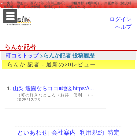
中央市、甲府市、西八代郡（市川三郷町）、中巨摩郡（昭和町）、南巨摩郡（鰍沢町・
南部町・早川町・増穂町・身延町） ＞ この町のいいところ！！
ログイン
ヘルプ
らんか記者
>らんか記者 投稿履歴
町コミトップ
らんか 記者 - 最新の20レビュー
1.
山梨 造園ならココ■地図https://...
（町の好きなところ（お得、便利...）-
2025/12/23
といあわせ
会社案内
利用規約
特定
│
│
│