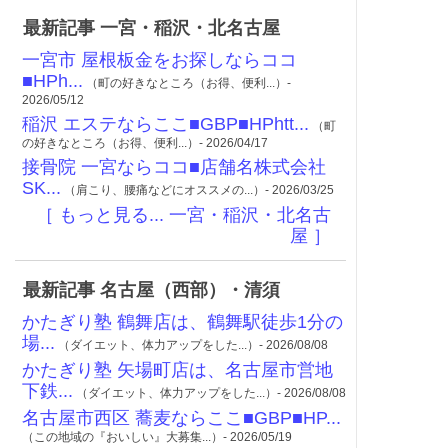
最新記事 一宮・稲沢・北名古屋
一宮市 屋根板金をお探しならココ
■HPh...
（町の好きなところ（お得、便利...）-
2026/05/12
稲沢 エステならここ■GBP■HPhtt...
（町
の好きなところ（お得、便利...）- 2026/04/17
接骨院 一宮ならココ■店舗名株式会社
SK...
（肩こり、腰痛などにオススメの...）- 2026/03/25
［ もっと見る... 一宮・稲沢・北名古
屋 ］
最新記事 名古屋（西部）・清須
かたぎり塾 鶴舞店は、鶴舞駅徒歩1分の
場...
（ダイエット、体力アップをした...）- 2026/08/08
かたぎり塾 矢場町店は、名古屋市営地
下鉄...
（ダイエット、体力アップをした...）- 2026/08/08
名古屋市西区 蕎麦ならここ■GBP■HP...
（この地域の『おいしい』大募集...）- 2026/05/19