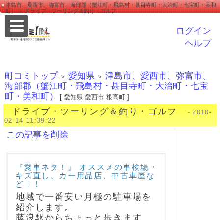
津島市、愛西市、弥富市、海部郡（蟹江町・飛島村・甚目寺町・大治町・七宝町・美和
町） ＞ ドライブ・ツーリング＆釣り・ゴルフ
ログイン
ヘルプ
町コミトップ
愛知県
津島市、愛西市、弥富市、
＞
＞
海部郡（蟹江町・飛島村・甚目寺町・大治町・七宝
町・美和町）
[ 愛知県 愛西市 根高町 ]
ドライブ・ツーリング＆釣り・ゴルフ
- 2010-
02-14 11:39:22
この記事を削除
『愛車ネタ！』 オススメの車検場・
キズ直し、カー用品店、中古車屋な
ど！！
地域で一番安い月極の駐車場を
紹介します。
藤浪駅からちょっと歩きます