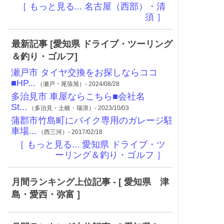
［ もっと見る... 名古屋（西部）・清
須 ］
最新記事 [愛知県 ドライブ・ツーリング
＆釣り・ゴルフ]
瀬戸市 タイヤ交換をお探しならココ
■HP...
（瀬戸・尾張旭）- 2024/08/28
多治見市 車屋ならこちら■会社名
St...
（多治見・土岐・瑞浪）- 2023/10/03
蒲郡市竹島町にバイク専用のガレージ駐
車場...
（西三河）- 2017/02/18
［ もっと見る... 愛知県 ドライブ・ツ
ーリング＆釣り・ゴルフ ］
月間ランキング上位記事 - [ 愛知県 津
島・愛西・弥富 ]