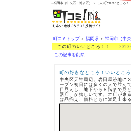
福岡市（中央区・博多区） ＞ この町のいいところ！
町コミトップ
福岡県
福岡市（中
＞
＞
この町のいいところ！！
- 2010-
この記事を削除
町の好きなところ！いいところ
中央区天神周辺。岩田屋跡地に
ープン初日には多くの人で並ん
目見えし、地下から８階まで見
器店」が嬉しいです。本店が東
は品揃え、価格ともに満足出来