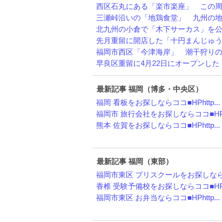
西区石丸にある「楽市楽座」 この周辺
三瀬峠沿いの「地鶏食堂」 九州の地鶏
北九州の小倉で「木下サーカス」を公演
先月重留に開店した「十円まんじゅう」
福岡市西区「今津海岸」 潮干狩りの開
早良区重留に4月22日にオープンした「十
最新記事 福岡（博多・中央区）
福岡 看板をお探しならココ■HPhttp...
福岡市 旅行会社をお探しならココ■HPh
熊本 佐賀をお探しならココ■HPhttp...
最新記事 福岡（東部）
福岡市東区 プリスクールをお探しならコ
香椎 受験予備校をお探しならココ■H
福岡市東区 お弁当ならココ■HPhttp...