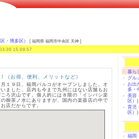
！
央区・博多区）
[ 福岡県 福岡市中央区 天神 ]
03-30 15:09:57
暮ら
！（お得、便利、メリットなど）
グル
お出
３月１９日、福岡パルコがオープンしました。オ
多・
でいました。店内も今まで九州にはない店舗もお
どころ沢山です。個人的には８階の「イシバシ楽
美容
京の御茶ノ水にありますが、国内の楽器店の中で
区）)
るお店だからです。
育児
区）)
福岡