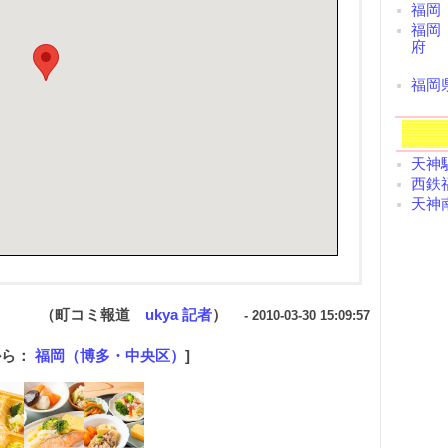
福岡
福岡
府
福岡
天神駅 
西鉄福
天神南
（町コミ報道
ukya 記者
）
- 2010-03-30 15:09:57
から：
福岡（博多・中央区）
]