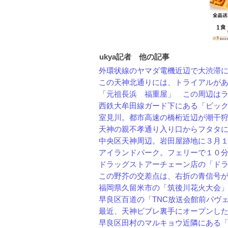
ukya記者 他の記事
外環状線のヤマダ電機近辺で大渋滞にな
この天神北通りには、トライアルがあり
「元祖長浜 福重屋」 この周辺はラー
西鉄大牟田線ガード下にある「ビックカ
室見川。都市高速の橋桁近辺が潮干狩り
天神の親不孝通り入り口からフタタに向
中央区天神周辺。岩田屋跡地に３月１９
アイランドパーク。フェリーで１０分。
ドラッグストアーチェーン店の「ドラッ
この野芥の交差点は、右折の青信号が短
福岡県久留米市の「筑後川花火大会」 
早良区百道の「TNC放送会館前パヴェリ
最近、天神ビブレ裏手にオープンした「
早良区田村のマルキョウ近隣にある「や