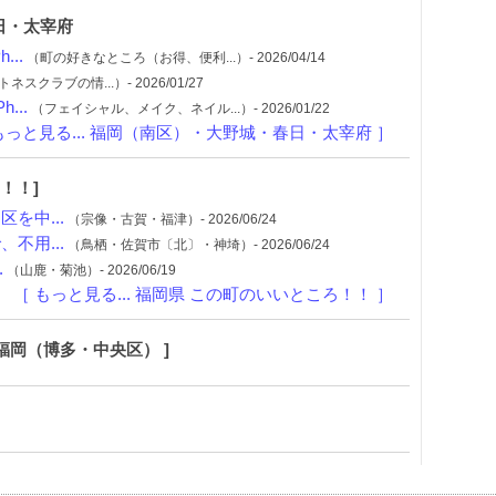
日・太宰府
..
（町の好きなところ（お得、便利...）- 2026/04/14
クラブの情...）- 2026/01/27
...
（フェイシャル、メイク、ネイル...）- 2026/01/22
もっと見る... 福岡（南区）・大野城・春日・太宰府 ］
！！]
を中...
（宗像・古賀・福津）- 2026/06/24
不用...
（鳥栖・佐賀市〔北〕・神埼）- 2026/06/24
.
（山鹿・菊池）- 2026/06/19
［ もっと見る... 福岡県 この町のいいところ！！ ］
 福岡（博多・中央区） ]