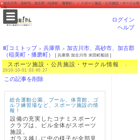
加古川市、高砂市、加古郡（稲美町・播磨町） ＞ スポーツ施設・公共施設・サークル情
報
ログイン
ヘルプ
町コミトップ
兵庫県
加古川市、高砂市、加古郡
＞
＞
（稲美町・播磨町）
[ 兵庫県 加古川市 米田町船頭 ]
スポーツ施設・公共施設・サークル情報
-
2010-10-01 03:45:27
この記事を削除
総合運動公園、プール、体育館、ゴ
ルフ練習場など、スポーツ施設の情
報！
設備の充実したコナミスポーツ
クラブは、ビル全体がスポーツ
施設。
ガラス越しに中の様子が全部見