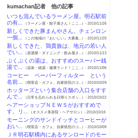
kumachan記者 他の記事
いつも混んでいるラーメン屋。明石駅前
の有...
（ラーメン屋・餃子屋さん！ここ...）- 2010/11/26
新しくできた豚まんやさん。チェンロン
一個...
（この地域の『おいしい』大募集...）- 2010/11/20
新しくできた、鶏貴族は、地元の若い人
でい...
（居酒屋・ダイニング・飲み屋さ...）- 2010/11/13
ぷくぷくの湯は、おすすめのスーパー銭
湯で...
（温泉・銭湯・健康ランド！ここ...）- 2010/11/06
コーヒー ペーパーフィルター という
名前...
（喫茶店・カフェ、自家焙煎のコ...）- 2010/10/29
ホッターズという集合店舗の入口をすす
んで...
（日常を忘れられる日帰りスポッ...）- 2010/10/22
ヘアーショップＮＥＷＳがおすすめで
す。リ...
（オススメ美容院・ヘアサロン）- 2010/10/16
モーニングのサンドイッチとコーヒーが
おい...
（喫茶店・カフェ、自家焙煎のコ...）- 2010/10/09
ＪＲ明石駅構内にあるサンロードのモー