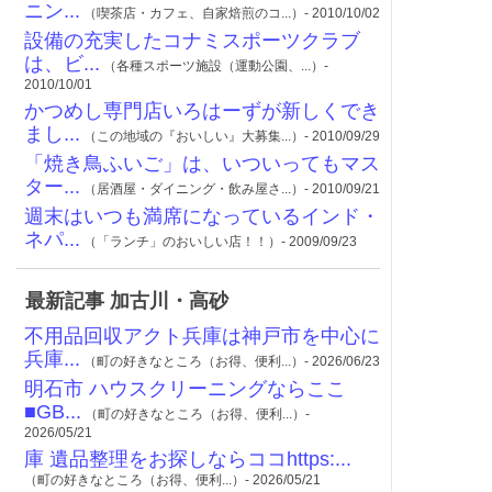
ニン...
（喫茶店・カフェ、自家焙煎のコ...）- 2010/10/02
設備の充実したコナミスポーツクラブ
は、ビ...
（各種スポーツ施設（運動公園、...）-
2010/10/01
かつめし専門店いろはーずが新しくでき
まし...
（この地域の『おいしい』大募集...）- 2010/09/29
「焼き鳥ふいご」は、いついってもマス
ター...
（居酒屋・ダイニング・飲み屋さ...）- 2010/09/21
週末はいつも満席になっているインド・
ネパ...
（「ランチ」のおいしい店！！）- 2009/09/23
最新記事 加古川・高砂
不用品回収アクト兵庫は神戸市を中心に
兵庫...
（町の好きなところ（お得、便利...）- 2026/06/23
明石市 ハウスクリーニングならここ
■GB...
（町の好きなところ（お得、便利...）-
2026/05/21
庫 遺品整理をお探しならココhttps:...
（町の好きなところ（お得、便利...）- 2026/05/21