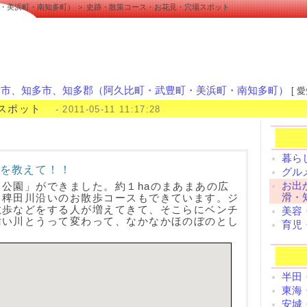
・美浜町・南知多町） ＞ 史跡・散策コース・お花見・穴場スポット
滑市、知多市、知多郡（阿久比町・武豊町・美浜町・南知多町）
[ 
スポット
- 2011-05-11 11:17:28
暮ら
を教えて！！
グル
お出
公園」ができました。約１haのまあまあの広
滑・
る稗田川沿いのお散歩コースもできています。ジ
散歩などをする人が増えてきて、そこらにベンチ
美容
汚い川とうって変わって、なかなかほのぼのとし
育児
半田
東海
安城