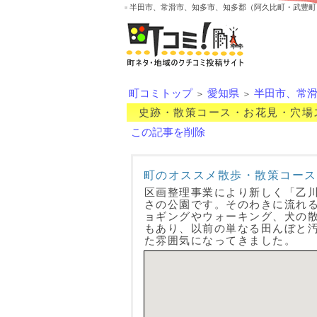
半田市、常滑市、知多市、知多郡（阿久比町・武豊町
町コミトップ
愛知県
半田市、常
＞
＞
史跡・散策コース・お花見・穴場
この記事を削除
町のオススメ散歩・散策コース
区画整理事業により新しく「乙川
さの公園です。そのわきに流れ
ョギングやウォーキング、犬の
もあり、以前の単なる田んぼと
た雰囲気になってきました。