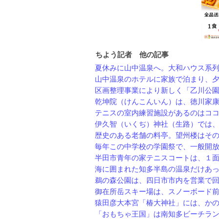
ちよう記者 他の記事
夏休みに山中温泉へ。大和ハウス系列の
山中温泉のホテルに家族で泊まり、夕食
区画整理事業により新しく「乙川公園」
乾坤院（けんこんいん）は、徳川家康の
テニスの室内練習施設があるのはコ
伊久智（いくぢ）神社（生路）では、９
歴史のある老舗の料亭。望州楼はその名
毎年この中学校の学園祭で、一般開放日
半田市青年の家テニスコートは、１面２
海に囲まれた知多半島の温泉だけあって
鵜の森公園は、四日市市内を営業で回っ
御在所岳スキー場は、スノーボード前面
猿田彦大本宮「椿大神社」には、かの経
「おもちゃ王国」は南知多ビーチランド