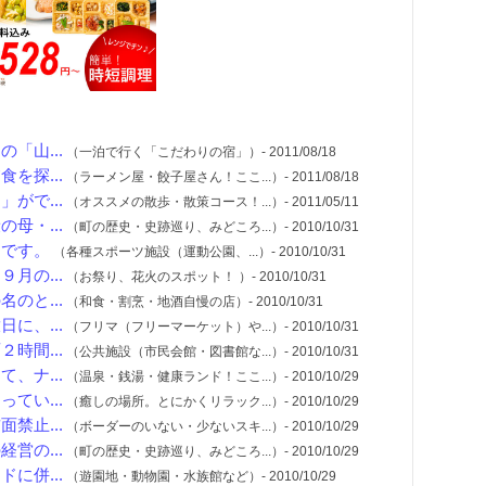
「山...
（一泊で行く「こだわりの宿」）- 2011/08/18
を探...
（ラーメン屋・餃子屋さん！ここ...）- 2011/08/18
がで...
（オススメの散歩・散策コース！...）- 2011/05/11
母・...
（町の歴史・史跡巡り、みどころ...）- 2010/10/31
コです。
（各種スポーツ施設（運動公園、...）- 2010/10/31
月の...
（お祭り、花火のスポット！ ）- 2010/10/31
のと...
（和食・割烹・地酒自慢の店）- 2010/10/31
に、...
（フリマ（フリーマーケット）や...）- 2010/10/31
時間...
（公共施設（市民会館・図書館な...）- 2010/10/31
、ナ...
（温泉・銭湯・健康ランド！ここ...）- 2010/10/29
てい...
（癒しの場所。とにかくリラック...）- 2010/10/29
禁止...
（ボーダーのいない・少ないスキ...）- 2010/10/29
営の...
（町の歴史・史跡巡り、みどころ...）- 2010/10/29
に併...
（遊園地・動物園・水族館など）- 2010/10/29