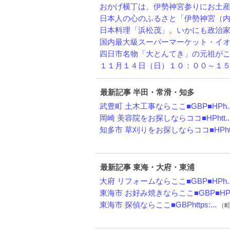
おかげ横丁は、伊勢神宮参りにお土産や
日本人の心のふるさと「伊勢神宮（内宮
日本料理「浜松茂」。いかにも政治家が
国内最大級スーパーマーケット・イオン
四日市名物「大とんてき」の元祖がこの
１１月１４日（日）１０：００～１５：
最新記事 半田・常滑・知多
武豊町 土木工事ならここ■GBP■HPh..
岡崎 美容院をお探しならココ■HPhtt..
知多市 草刈りをお探しならココ■HPht.
最新記事 東海・大府・東浦
大府 リフォームならここ■GBP■HPh..
東海市 お好み焼きならここ■GBP■HP..
東海市 探偵ならここ■GBPhttps:...
（町