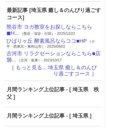
最新記事 [埼玉県 癒し＆のんびり過ごす
コース]
熊谷市 ヨガ教室をお探しならこちら
◼︎H...
（熊谷・深谷・行田）- 2025/12/22
ひばりヶ丘 酵素風呂ならココ■HP
（小
平・西東京・東村山市）- 2025/09/02
古河市 リラクゼーションならこちら■店
舗...
（古河・坂東）- 2023/10/17
［ もっと見る... 埼玉県 癒し＆のんび
り過ごすコース ］
月間ランキング上位記事 - [ 埼玉県 秩
父 ]
月間ランキング上位記事 - [ 埼玉県 ]