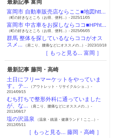
最新記事 富岡
富岡市 自動車販売店ならここ■地図htt...
（町の好きなところ（お得、便利...）- 2025/11/05
富岡市 中古車をお探しならココ■HPht...
（町の好きなところ（お得、便利...）- 2025/06/05
群馬 整体を探しているならココがオス
スメ...
（肩こり、腰痛などにオススメの...）- 2023/10/18
［ もっと見る... 富岡 ］
最新記事 藤岡・高崎
土日にフリーマーケットをやっていま
す。テ...
（アウトレット・リサイクルショ...）-
2014/09/15
むち打ちで整形外科に通っていました
が、な...
（肩こり、腰痛などにオススメの...）-
2013/08/17
塩の沢温泉
（温泉・銭湯・健康ランド！ここ...）-
2012/05/11
［ もっと見る... 藤岡・高崎 ］