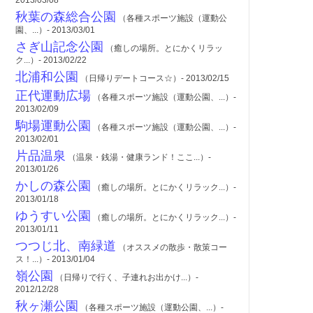
2013/03/08
秋葉の森総合公園
（各種スポーツ施設（運動公
園、...）- 2013/03/01
さぎ山記念公園
（癒しの場所。とにかくリラッ
ク...）- 2013/02/22
北浦和公園
（日帰りデートコース☆）- 2013/02/15
正代運動広場
（各種スポーツ施設（運動公園、...）-
2013/02/09
駒場運動公園
（各種スポーツ施設（運動公園、...）-
2013/02/01
片品温泉
（温泉・銭湯・健康ランド！ここ...）-
2013/01/26
かしの森公園
（癒しの場所。とにかくリラック...）-
2013/01/18
ゆうすい公園
（癒しの場所。とにかくリラック...）-
2013/01/11
つつじ北、南緑道
（オススメの散歩・散策コー
ス！...）- 2013/01/04
嶺公園
（日帰りで行く、子連れお出かけ...）-
2012/12/28
秋ヶ瀬公園
（各種スポーツ施設（運動公園、...）-