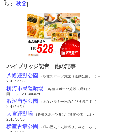
ら：
秩父
]
ハイブリッジ記者 他の記事
八幡運動公園
（各種スポーツ施設（運動公園、...）-
2013/04/05
柳河市民運動場
（各種スポーツ施設（運動公
園、...）- 2013/03/29
涸沼自然公園
（あなた流！一日のんびり過ごす...）-
2013/03/23
大宮運動場
（各種スポーツ施設（運動公園、...）-
2013/03/15
横室古墳公園
（町の歴史・史跡巡り、みどころ...）-