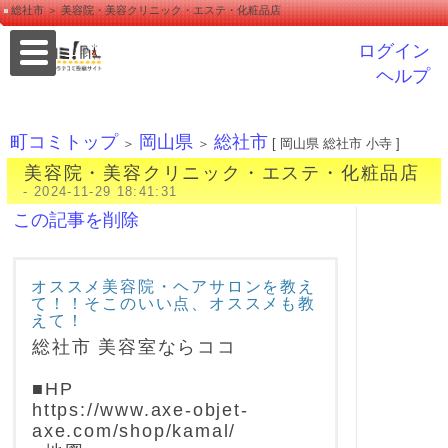
総社市 ＞ 美容院・美容クリニック・エステ・化粧品店
ログイン
ヘルプ
町コミトップ
岡山県
総社市
＞
＞
[ 岡山県 総社市 小寺 ]
美容院・美容クリニック・エステ・化粧品店
- 2024-11-29 18:41:31
この記事を削除
オススメ美容院・ヘアサロンを教え
て！！そこのいい点、オススメも教
えて！
総社市 美容室ならココ
■HP
https://www.axe-objet-
axe.com/shop/kamal/