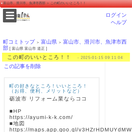
富山市、滑川市、魚津市西部 ＞ この町のいいところ！！
ログイン
ヘルプ
町コミトップ
富山県
富山市、滑川市、魚津市西
＞
＞
部
[ 富山県 富山市 道正 ]
この町のいいところ！！
- 2025-01-15 09:11:04
この記事を削除
町の好きなところ！いいところ！
（お得、便利、メリットなど）
砺波市 リフォーム業ならココ
■HP
https://ayumi-k-k.com/
■地図
https://maps.app.goo.gl/v3HZrHDMUYdM