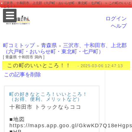
三沢市、十和田市、上北郡（六戸町・おいらせ町・東北町・七戸町） ＞ この町のいいと
ころ！！
ログイン
ヘルプ
町コミトップ
青森県
三沢市、十和田市、上北郡
＞
＞
（六戸町・おいらせ町・東北町・七戸町）
[ 青森県 十和田市 洞内 ]
この町のいいところ！！
- 2025-03-06 12:47:13
この記事を削除
町の好きなところ！いいところ！
（お得、便利、メリットなど）
十和田市 トラックならココ
■地図
https://maps.app.goo.gl/GkwKD7Q18eHgps
■HP