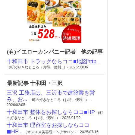
(有)イエローカンパニー記者 他の記事
十和田市 トラックならココ■地図http...
（町の好きなところ（お得、便利...）- 2025/03/06
最新記事 十和田・三沢
三沢 工務店は、三沢市で建築業を営
み、お...
（町の好きなところ（お得、便利...）-
2026/02/05
十和田市 整体をお探しならココ■HP
（町
の好きなところ（お得、便利...）- 2026/01/22
十和田市 理容室をお探しならココ
◼︎HP...
（オススメ美容院・ヘアサロン）- 2025/07/16