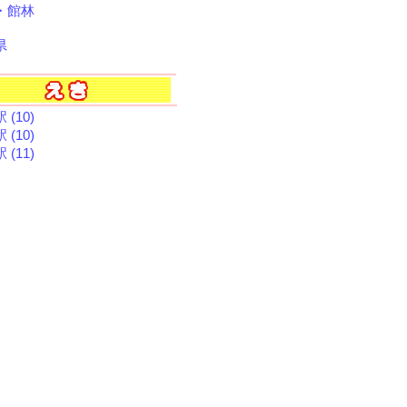
・館林
県
 (10)
 (10)
 (11)