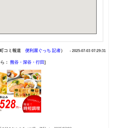
（町コミ報道
便利屋ぐっち 記者
）
- 2025-07-03 07:29:31
から：
熊谷・深谷・行田
]