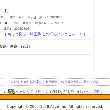
！！]
...
（川口・戸田・鳩ヶ谷・蕨）- 2026/08/05
■...
（小平・西東京・東村山市）- 2026/07/31
（練馬）- 2026/07/06
［ もっと見る... 埼玉県 この町のいいところ！！ ］
熊谷・深谷・行田 ]
といあわせ
│
会社案内
│
利用規約
│
特定商取引法に基づく表記
不適切なご意見・文字化けなどを見つけたら
→
管理まで
Copyright © 2006-2026 Azzit Inc.
All rights reserved.