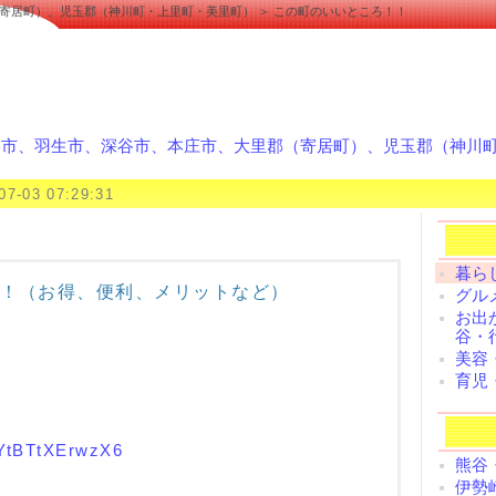
寄居町）、児玉郡（神川町・上里町・美里町） ＞ この町のいいところ！！
谷市、羽生市、深谷市、本庄市、大里郡（寄居町）、児玉郡（神川
07-03 07:29:31
暮ら
！（お得、便利、メリットなど）
グル
お出
谷・
美容
育児
xYtBTtXErwzX6
熊谷
伊勢