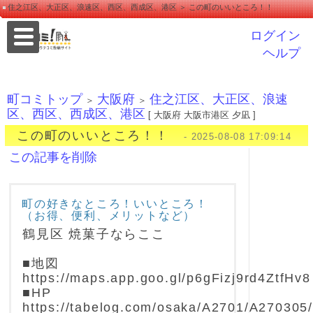
住之江区、大正区、浪速区、西区、西成区、港区 ＞ この町のいいところ！！
ログイン
ヘルプ
町コミトップ
大阪府
住之江区、大正区、浪速
＞
＞
区、西区、西成区、港区
[ 大阪府 大阪市港区 夕凪 ]
この町のいいところ！！
- 2025-08-08 17:09:14
この記事を削除
町の好きなところ！いいところ！
（お得、便利、メリットなど）
鶴見区 焼菓子ならここ
■地図
https://maps.app.goo.gl/p6gFizj9rd4ZtfHv8
■HP
https://tabelog.com/osaka/A2701/A270305