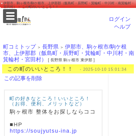
伊那市、駒ヶ根市/駒ケ根市、上伊那郡（飯島町・辰野町・箕輪町・中川村・南箕輪村・
宮田村） ＞ この町のいいところ！！
ログイン
ヘルプ
町コミトップ
長野県
伊那市、駒ヶ根市/駒ケ根
＞
＞
市、上伊那郡（飯島町・辰野町・箕輪町・中川村・南
箕輪村・宮田村）
[ 長野県 駒ヶ根市 東伊那 ]
この町のいいところ！！
- 2025-10-10 15:01:34
この記事を削除
町の好きなところ！いいところ！
（お得、便利、メリットなど）
駒ヶ根市 整体をお探しならココ
■HP
https://soujyutsu-ina.jp