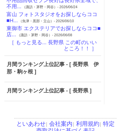
不用品回収セブン長野は長野県全域で、
不用...
（諏訪・茅野・岡谷）- 2026/06/24
富山 フォトスタジオをお探しならココ
■H...
（魚津・黒部・立山）- 2026/06/10
東御市 エクステリアでお探しならココ■
店...
（諏訪・茅野・岡谷）- 2026/06/08
［ もっと見る... 長野県 この町のいい
ところ！！ ］
月間ランキング上位記事 - [ 長野県 伊
那・駒ヶ根 ]
月間ランキング上位記事 - [ 長野県 ]
といあわせ
会社案内
利用規約
特定
│
│
│
商取引法に基づく表記