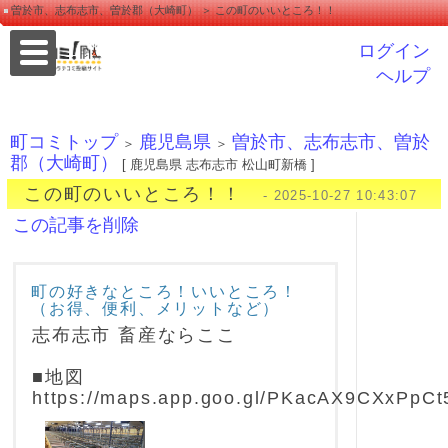
曽於市、志布志市、曽於郡（大崎町） ＞ この町のいいところ！！
ログイン
ヘルプ
町コミトップ
鹿児島県
曽於市、志布志市、曽於
＞
＞
郡（大崎町）
[ 鹿児島県 志布志市 松山町新橋 ]
この町のいいところ！！
- 2025-10-27 10:43:07
この記事を削除
町の好きなところ！いいところ！
（お得、便利、メリットなど）
志布志市 畜産ならここ
■地図
https://maps.app.goo.gl/PKacAX9CXxPpCt