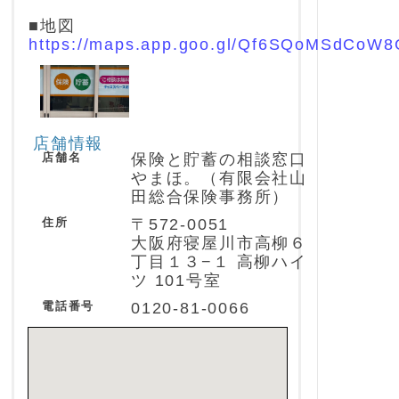
■地図
https://maps.app.goo.gl/Qf6SQoMSdCoW
店舗情報
店舗名
保険と貯蓄の相談窓口
やまほ。（有限会社山
田総合保険事務所）
住所
〒572-0051
大阪府寝屋川市高柳６
丁目１３−１ 高柳ハイ
ツ 101号室
電話番号
0120-81-0066