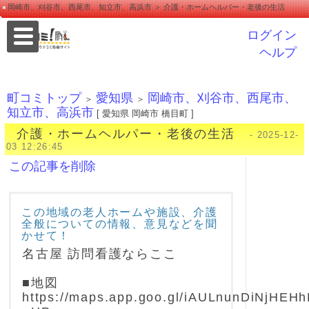
岡崎市、刈谷市、西尾市、知立市、高浜市 ＞ 介護・ホームヘルパー・老後の生活
ログイン
ヘルプ
町コミトップ
愛知県
岡崎市、刈谷市、西尾市、
＞
＞
知立市、高浜市
[ 愛知県 岡崎市 橋目町 ]
介護・ホームヘルパー・老後の生活
- 2025-12-
03 12:26:45
この記事を削除
この地域の老人ホームや施設、介護
全般についての情報、意見などを聞
かせて！
名古屋 訪問看護ならここ
■地図
https://maps.app.goo.gl/iAULnunDiNjHEH