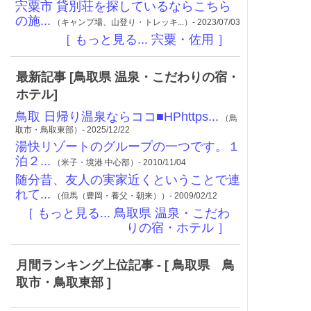
宍粟市 貸別荘を探しているならこちら
の施...
（キャンプ場、山登り・トレッキ...）- 2023/07/03
［ もっと見る... 宍粟・佐用 ］
最新記事 [鳥取県 温泉・こだわりの宿・
ホテル]
鳥取 日帰り温泉ならココ■HPhttps...
（鳥
取市・鳥取東部）- 2025/12/22
湯快リゾートのグループの一つです。１
泊２...
（米子・境港 中心部）- 2010/11/04
随分昔、友人の実家近くということで連
れて...
（但馬（豊岡・養父・朝来））- 2009/02/12
［ もっと見る... 鳥取県 温泉・こだわ
りの宿・ホテル ］
月間ランキング上位記事 - [ 鳥取県 鳥
取市・鳥取東部 ]