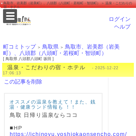
鳥取市、岩美郡（岩美町）、八頭郡（八頭町・若桜町・智頭町） ＞ 温泉・こだわりの
宿・ホテル
ログイン
ヘルプ
町コミトップ
鳥取県
鳥取市、岩美郡（岩美
＞
＞
町）、八頭郡（八頭町・若桜町・智頭町）
[ 鳥取県 八頭郡八頭町 坂田 ]
温泉・こだわりの宿・ホテル
- 2025-12-22
17:06:13
この記事を削除
オススメの温泉を教えて！また、銭
湯・健康ランド情報も ！！
鳥取 日帰り温泉ならココ
■HP
https://ichinoyu.yoshiokaonsencho.com/