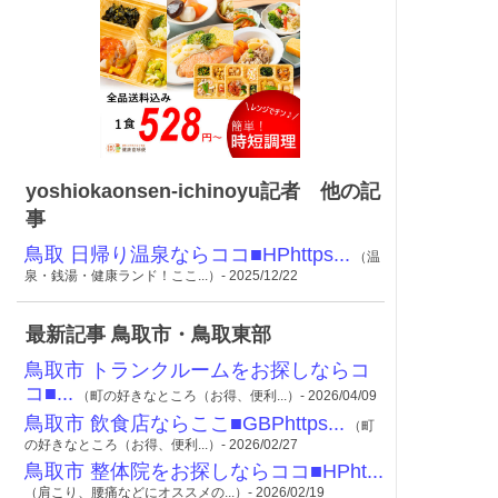
yoshiokaonsen-ichinoyu記者 他の記
事
鳥取 日帰り温泉ならココ■HPhttps...
（温
泉・銭湯・健康ランド！ここ...）- 2025/12/22
最新記事 鳥取市・鳥取東部
鳥取市 トランクルームをお探しならコ
コ■...
（町の好きなところ（お得、便利...）- 2026/04/09
鳥取市 飲食店ならここ■GBPhttps...
（町
の好きなところ（お得、便利...）- 2026/02/27
鳥取市 整体院をお探しならココ■HPht...
（肩こり、腰痛などにオススメの...）- 2026/02/19