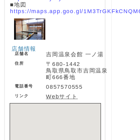
■地図
https://maps.app.goo.gl/1M3TrGKFkCNQM
店舗情報
店舗名
吉岡温泉会館 一ノ湯
住所
〒680-1442
鳥取県鳥取市吉岡温泉
町666番地
電話番号
0857570555
リンク
Webサイト