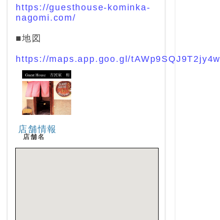
https://guesthouse-kominka-
nagomi.com/
■地図
https://maps.app.goo.gl/tAWp9SQJ9T2jy4
店舗情報
店舗名