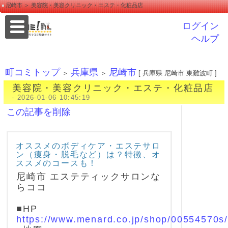
尼崎市 ＞ 美容院・美容クリニック・エステ・化粧品店
ログイン
ヘルプ
町コミトップ
兵庫県
尼崎市
＞
＞
[ 兵庫県 尼崎市 東難波町 ]
美容院・美容クリニック・エステ・化粧品店
- 2026-01-06 10:45:19
この記事を削除
オススメのボディケア・エステサロ
ン（痩身・脱毛など）は？特徴、オ
ススメのコースも！
尼崎市 エステティックサロンな
らココ
■HP
https://www.menard.co.jp/shop/00554570s/