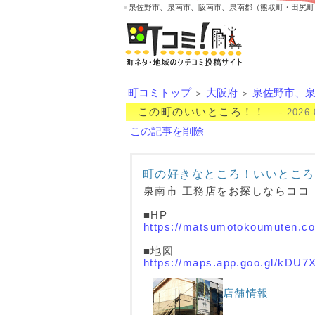
泉佐野市、泉南市、阪南市、泉南郡（熊取町・田尻町
町コミトップ
大阪府
泉佐野市、
＞
＞
この町のいいところ！！
- 2026-
この記事を削除
町の好きなところ！いいところ
泉南市 工務店をお探しならココ
■HP
https://matsumotokoumuten.c
■地図
https://maps.app.goo.gl/kDU
店舗情報