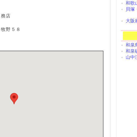
和歌
貝塚
工務店
大阪
達牧野５８
和泉鳥
和泉砂
山中渓