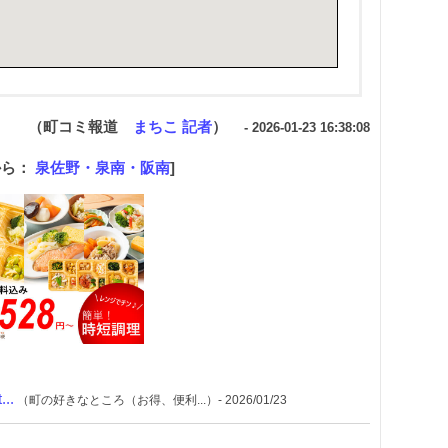
（町コミ報道
まちこ 記者
）
- 2026-01-23 16:38:08
から：
泉佐野・泉南・阪南
]
..
（町の好きなところ（お得、便利...）- 2026/01/23