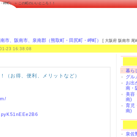
・岬町） ＞ この町のいいところ！！
泉南市、阪南市、泉南郡（熊取町・田尻町・岬町）
[ 大阪府 阪南市 尾崎
01-23 16:38:08
暮ら
！（お得、便利、メリットなど）
グル
お出
南・
美容
om/
南)
育児
南)
7XpyK51nEEe2B6
泉佐