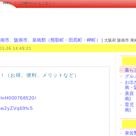
・岬町） ＞ この町のいいところ！！
泉南市、阪南市、泉南郡（熊取町・田尻町・岬町）
[ 大阪府 阪南市 尾崎
01-26 14:49:21
暮ら
！（お得、便利、メリットなど）
グル
お出
南・
美容
/slnH000768520/
南)
育児
5hw2yZVq69fv5
南)
泉佐