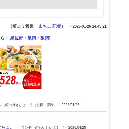
（町コミ報道
まちこ 記者
）
- 2026-01-26 14:49:21
から：
泉佐野・泉南・阪南
]
.
（町の好きなところ（お得、便利...）- 2026/01/26
コ...
（「ランチ」のおいしい店！！）- 2026/04/28