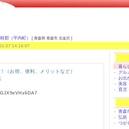
！！
津軽郡（平内町）
[ 青森県 青森市 北金沢 ]
01-27 14:16:07
暮らし
！（お得、便利、メリットなど）
グルメ
お出
こ
美容
育児
cpyGJX9eVHx6DA7
青森
弘前
つが