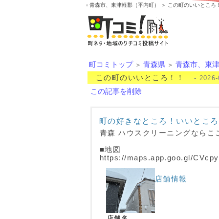
青森市、東津軽郡（平内町） ＞ この町のいいところ
町コミトップ
青森県
青森市、東
＞
＞
この町のいいところ！！
- 2026-
この記事を削除
町の好きなところ！いいところ
青森 ハウスクリーニングならこ
■地図
https://maps.app.goo.gl/CV
店舗情報
店舗名