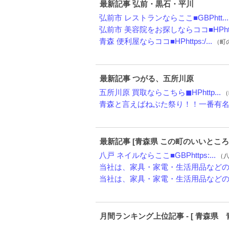
最新記事 弘前・黒石・平川
弘前市 レストランならここ■GBPhtt...
弘前市 美容院をお探しならココ■HPht.
青森 便利屋ならココ■HPhttps:/...
（町の
最新記事 つがる、五所川原
五所川原 買取ならこちら◼︎HPhttp...
（
青森と言えばねぶた祭り！！一番有名な
最新記事 [青森県 この町のいいところ
八戸 ネイルならここ■GBPhttps:...
（八戸
当社は、家具・家電・生活用品などの不
当社は、家具・家電・生活用品などの不
月間ランキング上位記事 - [ 青森県 青