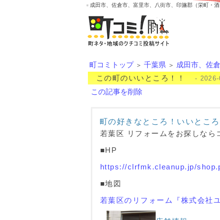
成田市、佐倉市、富里市、八街市、印旛郡（栄町・酒
町コミトップ
千葉県
成田市、佐
＞
＞
この町のいいところ！！
- 2026-
この記事を削除
町の好きなところ！いいところ
若葉区 リフォームをお探しなら
■HP
https://clrfmk.cleanup.jp/sho
■地図
若葉区のリフォーム『株式会社