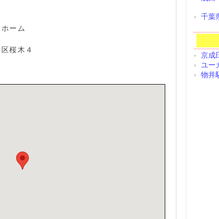
千葉
ーホーム
葉区桜木４
京成臼
ユーカ
物井駅