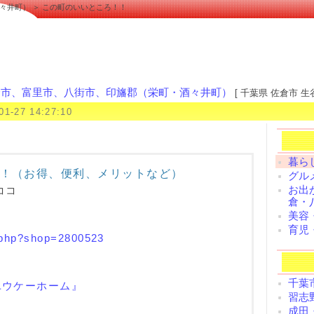
々井町） ＞ この町のいいところ！！
倉市、富里市、八街市、印旛郡（栄町・酒々井町）
[ 千葉県 佐倉市 生谷
01-27 14:27:10
暮ら
！（お得、便利、メリットなど）
グル
お出
ココ
倉・
美容
育児
p.php?shop=2800523
千葉
ユウケーホーム』
習志
成田