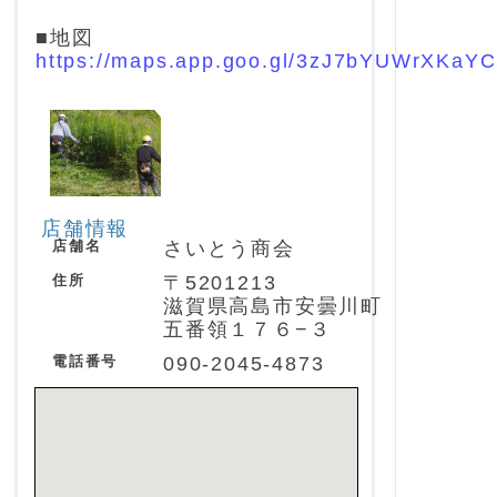
■地図
https://maps.app.goo.gl/3zJ7bYUWrXKaY
店舗情報
店舗名
さいとう商会
住所
〒5201213
滋賀県高島市安曇川町
五番領１７６−３
電話番号
090-2045-4873