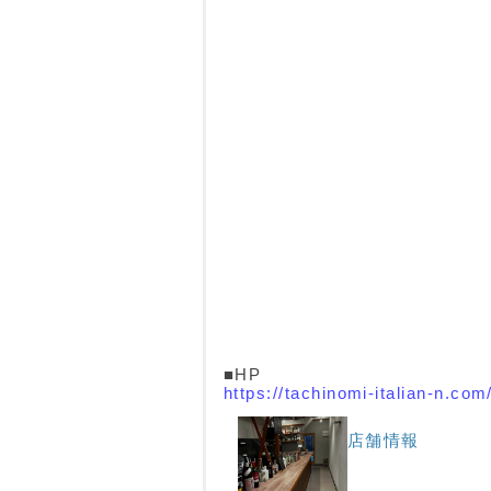
■HP
https://tachinomi-italian-n.com
店舗情報