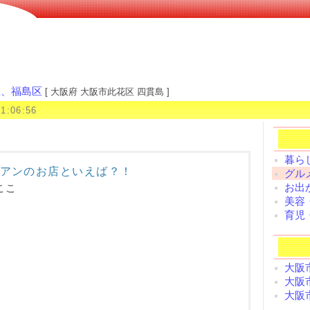
区、福島区
[ 大阪府 大阪市此花区 四貫島 ]
11:06:56
暮ら
アンのお店といえば？！
グル
お出
ここ
美容
育児
大阪
大阪
大阪