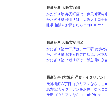
最新記事 大阪市西部
かたぎり塾 弁天町店は、弁天町駅徒歩1
かたぎり塾 桜川店は、大阪メトロ千日前
睡眠 相談をお探しならココ■HPhttp...
最新記事 大阪市淀川区
かたぎり塾 十三店は、十三駅 徒歩2分の
かたぎり塾 塚本女性専門店は、塚本駅 徒
かたぎり塾 上新庄店は、阪急電鉄京都本
最新記事 [大阪府 洋食・イタリアン]
天神橋筋六丁目 イタリアンならここ■GB
烏丸御池 イタリアンをお探しならココ■H
天満 イタリアンならココ■HPhttps...
（