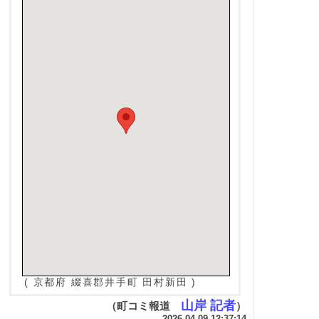
( 京都府 綴喜郡井手町 田村新田 )
山岸 記者
（町コミ報道
）
- 2026-04-09 12:37:14