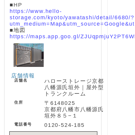
■HP
https://www.hello-
storage.com/kyoto/yawatashi/detail/6680/?
utm_medium=Map&utm_source=Google&u
■地図
https://maps.app.goo.gl/ZJUqpmjuY2PT6
店舗情報
店舗名
ハローストレージ京都
八幡源氏垣外｜屋外型
トランクルーム
住所
〒6148025
京都府八幡市八幡源氏
垣外８５−１
電話番号
0120-524-185