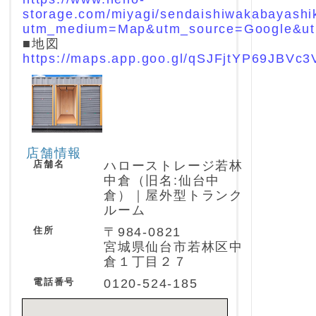
storage.com/miyagi/sendaishiwakabayashik
utm_medium=Map&utm_source=Google&u
■地図
https://maps.app.goo.gl/qSJFjtYP69JBVc3
店舗情報
店舗名
ハローストレージ若林
中倉（旧名:仙台中
倉）｜屋外型トランク
ルーム
住所
〒984-0821
宮城県仙台市若林区中
倉１丁目２７
電話番号
0120-524-185