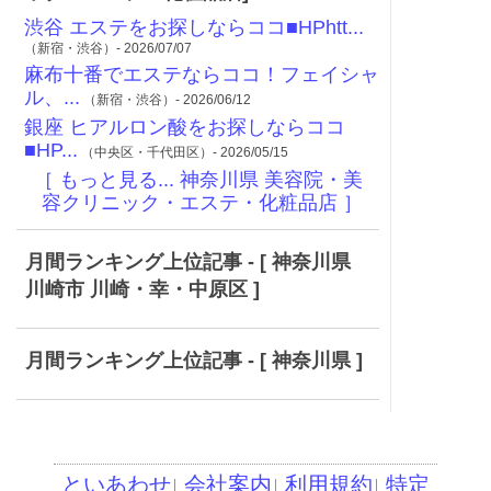
渋谷 エステをお探しならココ■HPhtt...
（新宿・渋谷）- 2026/07/07
麻布十番でエステならココ！フェイシャ
ル、...
（新宿・渋谷）- 2026/06/12
銀座 ヒアルロン酸をお探しならココ
■HP...
（中央区・千代田区）- 2026/05/15
［ もっと見る... 神奈川県 美容院・美
容クリニック・エステ・化粧品店 ］
月間ランキング上位記事 - [ 神奈川県
川崎市 川崎・幸・中原区 ]
月間ランキング上位記事 - [ 神奈川県 ]
といあわせ
会社案内
利用規約
特定
│
│
│