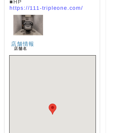
■HP
https://111-tripleone.com/
店舗情報
店舗名