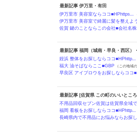
最新記事 伊万里・有田
伊万里市 美容室ならココ■HPhttps...
（
伊万里市 美容室で綺麗に髪を整えよう★
佐賀 鍵のことならこの会社■会社名株式
最新記事 福岡（城南・早良・西区）
姪浜 整体をお探しならココ■HPhttp...
福大 油そばならここ■GBP
（この地域の『お
早良区 アイブロウをお探しならココ■HP
最新記事 [佐賀県 この町のいいところ
不用品回収セブン佐賀は佐賀県全域で、
福岡 看板をお探しならココ■HPhttp...
長崎県内で不用品にお悩みならお探しな