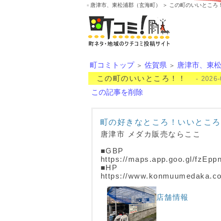
唐津市、東松浦郡（玄海町） ＞ この町のいいところ
町コミトップ
佐賀県
唐津市、東
＞
＞
この町のいいところ！！
- 2026-
この記事を削除
町の好きなところ！いいところ
唐津市 メダカ販売ならここ
■GBP
https://maps.app.goo.gl/fzE
■HP
https://www.konmuumedaka.c
店舗情報