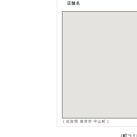
店舗名
( 佐賀県 唐津市 中山町 )
（町コ