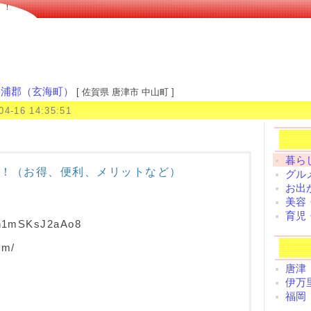
！！
松浦郡（玄海町）
[ 佐賀県 唐津市 中山町 ]
04-16 14:35:51
暮らし
！（お得、便利、メリットなど）
グルメ
お出
美容
育児
ppn1mSKsJ2aAo8
om/
唐津
伊万
福岡