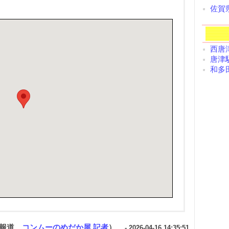
佐賀
西唐津
唐津駅
和多田
ミ報道
コンムーのめだか屋 記者
）
- 2026-04-16 14:35:51