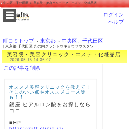
中央区、千代田区 ＞ 美容院・美容クリニック・エステ・化粧品店
ログイン
ヘルプ
町コミトップ
東京都
中央区、千代田区
＞
＞
[ 東京都 千代田区 丸の内グラントウキョウサウスタワー ]
美容院・美容クリニック・エステ・化粧品店
- 2026-05-15 14:36:07
この記事を削除
オススメ美容クリニックを教えて！
そこのいい点やオススメコース等
も！！
銀座 ヒアルロン酸をお探しなら
ココ
■HP
https://gift-clinic.jp/