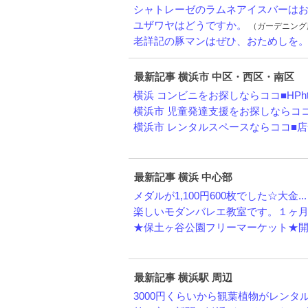
シャトレーゼのラムネアイスバーはお安
ユザワヤはどうですか。
（ガーデニング用品・
老詳記の豚マンはぜひ、おためしを
最新記事 横浜市 中区・西区・南区
横浜 コンビニをお探しならココ■HPht.
横浜市 児童発達支援をお探しならココ■H
横浜市 レンタルスペースならココ■店舗
最新記事 横浜 中心部
メダルが1,100円600枚でした☆大金...
楽しいモダンバレエ教室です。１ヶ月間
★保土ヶ谷公園フリーマーケット★開催
最新記事 横浜駅 周辺
3000円くらいから観葉植物がレンタルで