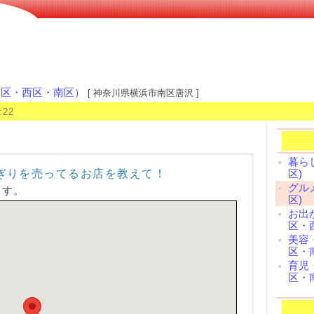
中区・西区・南区）
[ 神奈川県横浜市南区唐沢 ]
29:22
暮ら
ぎりを売ってるお店を教えて！
区)
グル
ます。
区)
お出
区・
美容
区・
育児
区・