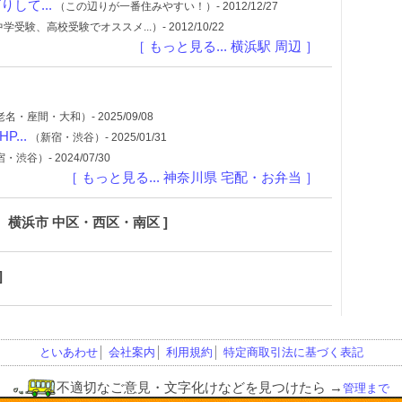
して...
（この辺りが一番住みやすい！）- 2012/12/27
学受験、高校受験でオススメ...）- 2012/10/22
［ もっと見る... 横浜駅 周辺 ］
名・座間・大和）- 2025/09/08
...
（新宿・渋谷）- 2025/01/31
渋谷）- 2024/07/30
［ もっと見る... 神奈川県 宅配・お弁当 ］
 横浜市 中区・西区・南区 ]
]
といあわせ
│
会社案内
│
利用規約
│
特定商取引法に基づく表記
不適切なご意見・文字化けなどを見つけたら
→
管理まで