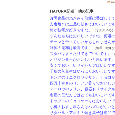
HAYURA記者 他の記事
片岡食品のねぎみそ煎餅は香ばしくてう
支倉焼きは上品な甘さでおいしいで
梅が枝餅が好きですな。
（オススメのケーキ
ずんだもちはおいしいですね、何処のメ
テーマと合ってないかもしれませんが、
利尻の昆布は最高です。
（魚屋、新鮮な海産物
スタバはまったりできていいです。
（
オリジン弁当がおいしいと思います
安くておいしいサイゼリアはいいで
千葉の落花生はやっぱりおいしいで
ドンクのミニクロワッサン、チョコがお
四万十青さのり、いい香りでおいし
マーロウのプリン、容器もリサイクル出
名産の笹だんごはとてもおいしいで
トップスのチョコケーキはおいしい
小樽のおすし屋さんはハズレがないと思
サダハル・アオキの焼き菓子は絶品