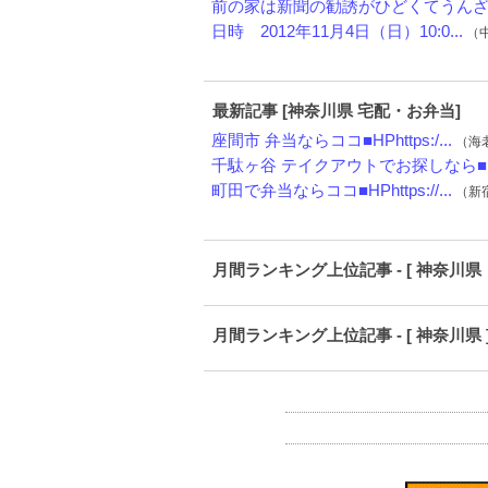
前の家は新聞の勧誘がひどくてうんざり
日時 2012年11月4日（日）10:0...
（中
最新記事 [神奈川県 宅配・お弁当]
座間市 弁当ならココ■HPhttps:/...
（海老
千駄ヶ谷 テイクアウトでお探しなら■HP
町田で弁当ならココ■HPhttps://...
（新宿・
月間ランキング上位記事 - [ 神奈川県
月間ランキング上位記事 - [ 神奈川県 