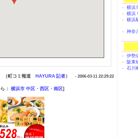
横浜
横浜
横浜
神奈
伊勢佐
阪東橋
石川町
（町コミ報道
HAYURA 記者
）
- 2006-03-11 22:29:22
から：
横浜市 中区・西区・南区
]