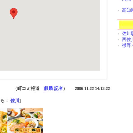
高知
佐川駅
西佐川
襟野々
（町コミ報道
麒麟 記者
）
- 2006-11-22 14:13:22
から：
佐川
]