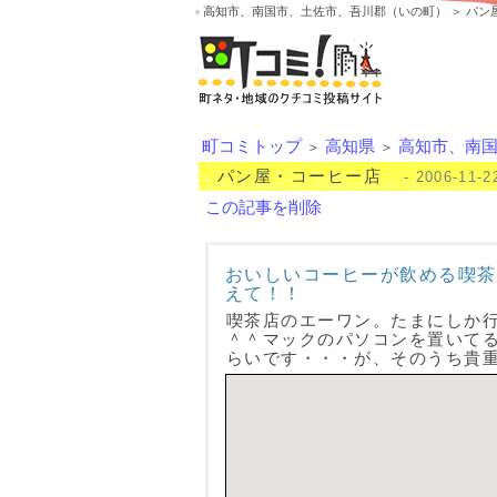
高知市、南国市、土佐市、吾川郡（いの町） ＞ パン
町コミトップ
高知県
高知市、南
＞
＞
パン屋・コーヒー店
- 2006-11-2
この記事を削除
おいしいコーヒーが飲める喫茶
えて！！
喫茶店のエーワン。たまにしか
＾＾マックのパソコンを置いて
らいです・・・が、そのうち貴