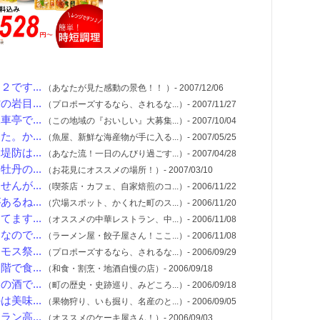
です...
（あなたが見た感動の景色！！ ）- 2007/12/06
岩目...
（プロポーズするなら、されるな...）- 2007/11/27
亭で...
（この地域の『おいしい』大募集...）- 2007/10/04
。か...
（魚屋、新鮮な海産物が手に入る...）- 2007/05/25
防は...
（あなた流！一日のんびり過ごす...）- 2007/04/28
丹の...
（お花見にオススメの場所！）- 2007/03/10
んが...
（喫茶店・カフェ、自家焙煎のコ...）- 2006/11/22
るね...
（穴場スポット、かくれた町のス...）- 2006/11/20
ます...
（オススメの中華レストラン、中...）- 2006/11/08
ので...
（ラーメン屋・餃子屋さん！ここ...）- 2006/11/08
ス祭...
（プロポーズするなら、されるな...）- 2006/09/29
で食...
（和食・割烹・地酒自慢の店）- 2006/09/18
酒で...
（町の歴史・史跡巡り、みどころ...）- 2006/09/18
美味...
（果物狩り、いも掘り、名産のと...）- 2006/09/05
ン高...
（オススメのケーキ屋さん！）- 2006/09/03