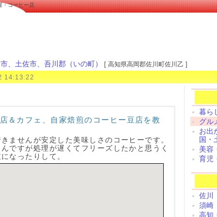
屋・コーヒー店
国市、土佐市、吾川郡（いの町）
[ 高知県高岡郡佐川町佐川乙 ]
2 14:13:22
暮ら
店＆カフェ、自家焙煎のコーヒー豆店を教
グル
お出
国・
行きませんが安定した美味しさのコーヒーです。
るんですが処理が遅くてフリーズしたかと思うく
美容
重になったりして。
育児
佐川
須崎
高知