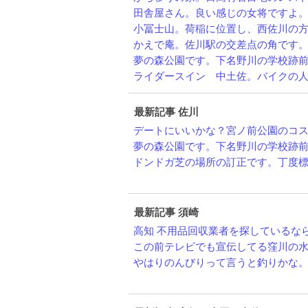
田舎屋さん。良い感じの女将ですよ。＾
小冨士山。荷稲に位置し、西佐川の方か
かえで庵。佐川駅の交差点の角です。居
夢の森公園です。下名野川の学校跡前の
ライダースイン 中土佐。バイクの人だ
最新記事 佐川
デートにいいかな？宮ノ前公園のコスモ
夢の森公園です。下名野川の学校跡前の
ドンドガ芝の場所の訂正です。丁度標識
最新記事 須崎
高知 不用品回収業者を探しているならこ
この前テレビでも宣伝してる窪川の水車
やはりのんびりって言うと釣りかな。堤