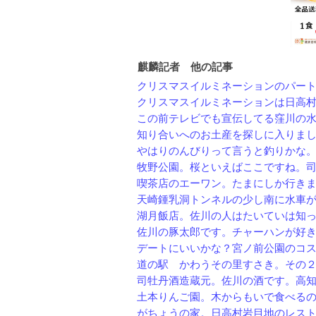
麒麟記者 他の記事
クリスマスイルミネーションのパート２
クリスマスイルミネーションは日高村の
この前テレビでも宣伝してる窪川の水車
知り合いへのお土産を探しに入りました
やはりのんびりって言うと釣りかな。堤
牧野公園。桜といえばここですね。司牡
喫茶店のエーワン。たまにしか行きませ
天崎鍾乳洞トンネルの少し南に水車があ
湖月飯店。佐川の人はたいていは知って
佐川の豚太郎です。チャーハンが好きな
デートにいいかな？宮ノ前公園のコスモ
道の駅 かわうその里すさき。その２階
司牡丹酒造蔵元。佐川の酒です。高知の
土本りんご園。木からもいで食べるのは
がちょうの家。日高村岩目地のレストラ