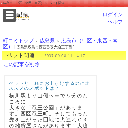
広島市（中区・東区・南区） ＞ ペット関連
ログイン
ヘルプ
町コミトップ
広島県
広島市（中区・東区・南
＞
＞
区）
[ 広島県広島市西区己斐大迫三丁目 ]
ペット関連
- 2007-09-08 11:14:17
この記事を削除
ペットと一緒にお出かけするのにオ
ススメのスポットは？
横川駅より山側へ車で５分のと
ころに
大きな「竜王公園」がありま
す。西区竜王町。そしてもっと
先を上がった団地に犬連れＯＫ
の雑貨屋さんがあります！大迫