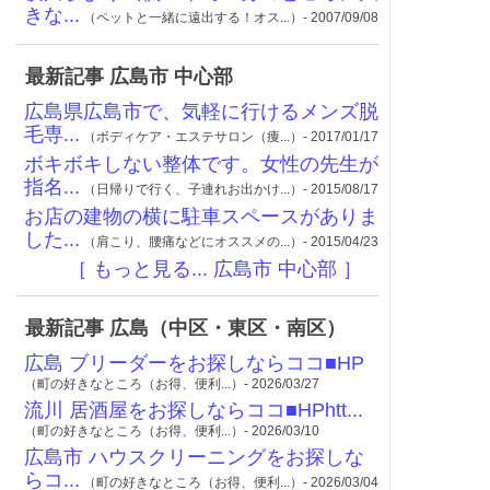
きな...
（ペットと一緒に遠出する！オス...）- 2007/09/08
最新記事 広島市 中心部
広島県広島市で、気軽に行けるメンズ脱
毛専...
（ボディケア・エステサロン（痩...）- 2017/01/17
ボキボキしない整体です。女性の先生が
指名...
（日帰りで行く、子連れお出かけ...）- 2015/08/17
お店の建物の横に駐車スペースがありま
した...
（肩こり、腰痛などにオススメの...）- 2015/04/23
［ もっと見る... 広島市 中心部 ］
最新記事 広島（中区・東区・南区）
広島 ブリーダーをお探しならココ■HP
（町の好きなところ（お得、便利...）- 2026/03/27
流川 居酒屋をお探しならココ■HPhtt...
（町の好きなところ（お得、便利...）- 2026/03/10
広島市 ハウスクリーニングをお探しな
らコ...
（町の好きなところ（お得、便利...）- 2026/03/04