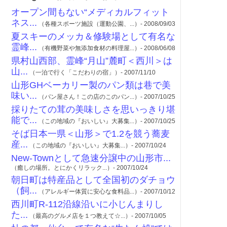
オープン間もない“メディカルフィット
ネス...
（各種スポーツ施設（運動公園、...）- 2008/09/03
夏スキーのメッカ＆修験場として有名な
霊峰...
（有機野菜や無添加食材の料理屋...）- 2008/06/08
県村山西部、霊峰“月山”麓町＜西川＞は
山...
（一泊で行く「こだわりの宿」）- 2007/11/10
山形GHベーカリー製のパン類は巷で美
味い...
（パン屋さん！この店のこのパン...）- 2007/10/25
採りたての茸の美味しさを思いっきり堪
能で...
（この地域の『おいしい』大募集...）- 2007/10/25
そば日本一県＜山形＞で1.2を競う蕎麦
産...
（この地域の『おいしい』大募集...）- 2007/10/24
New-Townとして急速分譲中の山形市...
（癒しの場所。とにかくリラック...）- 2007/10/24
朝日町は特産品として全国初のダチョウ
（飼...
（アレルギー体質に安心な食料品...）- 2007/10/12
西川町R-112沿線沿いに小じんまりし
た...
（最高のグルメ店を１つ教えて☆...）- 2007/10/05