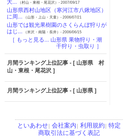
大...
（村山・東根・尾花沢）- 2007/09/17
山形県西村山地区（寒河江市八鍬地区）
に周...
（山形・上山・天童）- 2006/07/21
山形では観光果樹園のさくらんぼ狩りが
はじ...
（米沢・南陽・長井）- 2006/06/15
［ もっと見る... 山形県 果物狩り・潮
干狩り・虫取り ］
月間ランキング上位記事 - [ 山形県 村
山・東根・尾花沢 ]
月間ランキング上位記事 - [ 山形県 ]
といあわせ
会社案内
利用規約
特定
│
│
│
商取引法に基づく表記