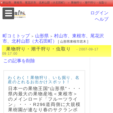
村山市、東根市、尾花沢市、北村山郡（大石田町） ＞ 果物狩り・潮干狩り・虫取り
ログイン
ヘルプ
町コミトップ
山形県
村山市、東根市、尾花沢
＞
＞
市、北村山郡（大石田町）
[ 山形県東根市若木 ]
果物狩り・潮干狩り・虫取り
- 2007-09-17
09:17:00
この記事を削除
わくわく！果物狩り、いも掘り、名
産のとれるお出かけスポット！
日本一の果物王国“山形県”・・・
県内最大の果物産地＜東根市＞
のメインロード「フルーツライ
ン」・・・R296道両側に大規模
果樹園が連なり春のサクランボ