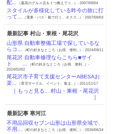
配...
（最高のグルメ店を１つ教えて☆...）- 2007/09/04
スタイルが多様化している昨今の旅に打
って...
（電車・バス・船で行く、オスス...）- 2007/09/03
最新記事 村山・東根・尾花沢
山形県 自動車整備工場で探しているな
らコ...
（町の好きなところ（お得、便利...）- 2024/09/11
尾花沢 自動車修理ならこちら■サイ
ト ...
（町の好きなところ（お得、便利...）-
2024/02/02
尾花沢市子育て支援センターABESAお
楽...
（育児サークル、イベント、集ま...）- 2011/11/17
［ もっと見る... 村山・東根・尾花沢
］
最新記事 寒河江
不用品回収セブン山形は山形県全域で、
不用...
（町の好きなところ（お得、便利...）- 2026/06/24