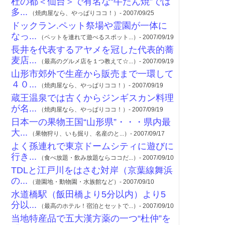
杜の都＜仙台＞で有名な“牛たん焼”では
多...
（焼肉屋なら、やっぱりココ！）- 2007/09/25
ドックラン.ペット祭場や霊園が一体に
なっ...
（ペットを連れて遊べるスポット...）- 2007/09/19
長井を代表するアヤメを冠した代表的蕎
麦店...
（最高のグルメ店を１つ教えて☆...）- 2007/09/19
山形市郊外で生産から販売まで一環して
４０...
（焼肉屋なら、やっぱりココ！）- 2007/09/19
蔵王温泉では古くからジンギスカン料理
が名...
（焼肉屋なら、やっぱりココ！）- 2007/09/19
日本一の果物王国“山形県”・・・県内最
大...
（果物狩り、いも掘り、名産のと...）- 2007/09/17
よく孫連れで東京ドームシティに遊びに
行き...
（食べ放題・飲み放題ならココだ...）- 2007/09/10
TDLと江戸川をはさむ対岸（京葉線舞浜
の...
（遊園地・動物園・水族館など）- 2007/09/10
水道橋駅（飯田橋より5分以内）より5
分以...
（最高のホテル！宿泊とセットで...）- 2007/09/10
当地特産品で五大漢方薬の一つ“杜仲”を