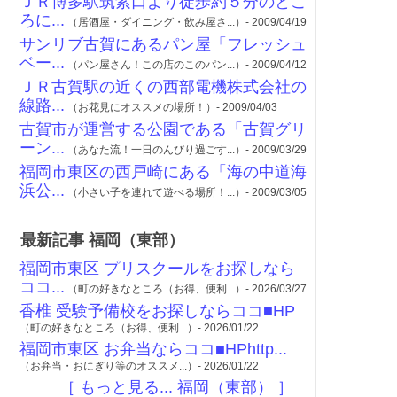
ＪＲ博多駅筑紫口より徒歩約５分のとこ
ろに...
（居酒屋・ダイニング・飲み屋さ...）- 2009/04/19
サンリブ古賀にあるパン屋「フレッシュ
ベー...
（パン屋さん！この店のこのパン...）- 2009/04/12
ＪＲ古賀駅の近くの西部電機株式会社の
線路...
（お花見にオススメの場所！）- 2009/04/03
古賀市が運営する公園である「古賀グリ
ーン...
（あなた流！一日のんびり過ごす...）- 2009/03/29
福岡市東区の西戸崎にある「海の中道海
浜公...
（小さい子を連れて遊べる場所！...）- 2009/03/05
最新記事 福岡（東部）
福岡市東区 プリスクールをお探しなら
ココ...
（町の好きなところ（お得、便利...）- 2026/03/27
香椎 受験予備校をお探しならココ■HP
（町の好きなところ（お得、便利...）- 2026/01/22
福岡市東区 お弁当ならココ■HPhttp...
（お弁当・おにぎり等のオススメ...）- 2026/01/22
［ もっと見る... 福岡（東部） ］