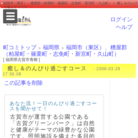
福岡市（東区）、糟屋郡（粕屋町・篠栗町・志免町・新宮町・久山町） ＞ 癒し＆のんび
り過ごすコース
ログイン
ヘルプ
町コミトップ
福岡県
福岡市（東区）、糟屋郡
＞
＞
（粕屋町・篠栗町・志免町・新宮町・久山町）
[ 福岡県古賀市青柳 ]
癒し＆のんびり過ごすコース
- 2009-03-29
17:56:08
この記事を削除
あなた流！一日のんびり過ごすコー
スを聞かせて！
古賀市が運営する公園である
「古賀グリーンパーク」は自然
と健康がテーマの緑豊かな公園
です。照明施設を備えた多目的