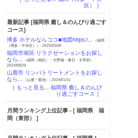
区） ］
最新記事 [福岡県 癒し＆のんびり過ごす
コース]
博多 ホテルならココ■地図https:/...
（福岡
（博多・中央区））- 2025/05/09
福岡市南区 リラクゼーションをお探し
なら...
（福岡（南区）・大野城・春日・太宰府）-
2024/08/29
山鹿市 リンパトリートメントをお探し
なら...
（山鹿・菊池）- 2024/01/31
［ もっと見る... 福岡県 癒し＆のんび
り過ごすコース ］
月間ランキング上位記事 - [ 福岡県 福
岡（東部） ]