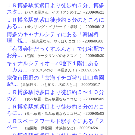
ＪＲ博多駅筑紫口より徒歩約５分、博多
スタ...
（パスタ屋さん、イタリアンのオ...）- 2009/06/21
ＪＲ博多駅筑紫口徒歩約５分のところに
ある...
（ボウリング・ビリヤード・卓球...）- 2009/06/13
博多のキャナルシティにある「韓国料
理 焼...
（焼肉屋なら、やっぱりココ！）- 2009/06/08
「有限会社だっくすふんと」では宅配で
お弁...
（宅配、ケータリングのオススメ...）- 2009/05/30
キャナルシティオーパ地下１階にある
「カカ...
（オススメのケーキ屋さん！）- 2009/05/24
宗像市田野の「玄海イチゴ狩リ山口農園
&#...
（果物狩り、いも掘り、名産のと...）- 2009/05/17
ＪＲ博多駅博多口より徒歩約５〜１０分
のと...
（食べ放題・飲み放題ならココだ...）- 2009/05/09
ＪＲ博多駅筑紫口より徒歩約３分のとこ
ろに...
（食べ放題・飲み放題ならココだ...）- 2009/05/03
ＪＲスペースワールド駅すぐにある「ス
ペー...
（遊園地・動物園・水族館など）- 2009/04/24