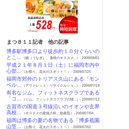
まつ８１１記者 他の記事
博多駅博多口より徒歩約１０分ぐらいの
とこ...
（鰻（うなぎ）、蒲焼のオススメ...）- 2009/08/01
平成２１年８月１日（土）に福岡市内中
心部...
（お祭り、花火のスポット！ ）- 2009/07/25
福岡市郊外のトリアス久山にある「モン
ベル...
（アウトレット・リサイクルショ...）- 2009/07/19
有名なジム、フィットネスクラブである
「コ...
（ジム、フィットネスクラブの情...）- 2009/07/12
古賀市の国道３号線沿いのイオンや玄界
高校...
（オススメの産婦人科、助産院）- 2009/07/04
福岡は博多の夏の名物である「博多祗園
山笠...
（お祭り、花火のスポット！ ）- 2009/07/02