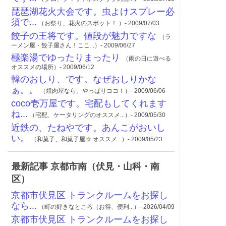
琵琶湖花火大会です。虫よけスプレー必
須で...
（お祭り、花火のスポット！ ）- 2009/07/03
餃子の王将です。値段が魅力ですな
（ラ
ーメン屋・餃子屋さん！ここ...）- 2009/06/27
極楽湯でゆったりまったり
（雨の日に遊べる
オススメの場所）- 2009/06/12
韓のおしり、です。なぜおしりかな
ぁ。。
（焼肉屋なら、やっぱりココ！）- 2009/06/06
coco壱万屋です。宅配もしてくれます
ね...
（宅配、ケータリングのオススメ...）- 2009/05/30
近鉄の、たねやです。あんこがおいし
い。
（和菓子、和菓子屋☆ オススメ...）- 2009/05/23
最新記事 京都市南（伏見・山科・南
区）
京都市伏見区 トランクルームをお探し
なら...
（町の好きなところ（お得、便利...）- 2026/04/09
京都市伏見区 トランクルームをお探し