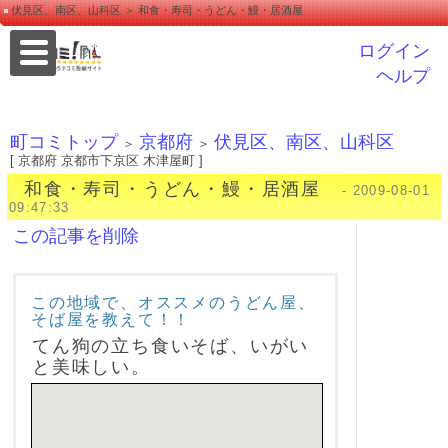
伏見区、南区、山科区 ＞ 和食・寿司・うどん・鰻・居酒屋
ログイン
ヘルプ
町コミトップ
京都府
伏見区、南区、山科区
＞
＞
[ 京都府 京都市下京区 木津屋町 ]
和食・寿司・うどん・鰻・居酒屋
- 2009-08-01
09:47:33
この記事を削除
この地域で、オススメのうどん屋、
そば屋を教えて！！
てん狗の立ち食いそば、いがい
と美味しい。