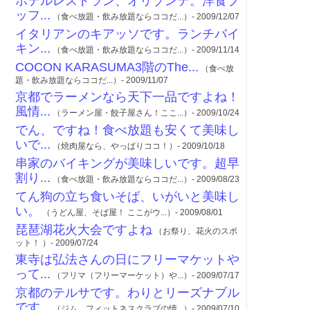
ホテルレストラン、オリゾンテ。洋食ブ
ッフ...
（食べ放題・飲み放題ならココだ...）- 2009/12/07
イタリアンのキアッソです。ランチバイ
キン...
（食べ放題・飲み放題ならココだ...）- 2009/11/14
COCON KARASUMA3階のThe...
（食べ放
題・飲み放題ならココだ...）- 2009/11/07
京都でラーメンなら天下一品ですよね！
風情...
（ラーメン屋・餃子屋さん！ここ...）- 2009/10/24
でん、ですね！食べ放題も安くて美味し
いで...
（焼肉屋なら、やっぱりココ！）- 2009/10/18
串家のバイキングが美味しいです。超早
割り...
（食べ放題・飲み放題ならココだ...）- 2009/08/23
てん狗の立ち食いそば、いがいと美味し
い。
（うどん屋、そば屋！ ここがウ...）- 2009/08/01
琵琶湖花火大会ですよね
（お祭り、花火のスポ
ット！ ）- 2009/07/24
東寺は弘法さんの日にフリーマケットや
って...
（フリマ（フリーマーケット）や...）- 2009/07/17
京都のテルサです。わりとリーズナブル
です...
（ジム、フィットネスクラブの情...）- 2009/07/10