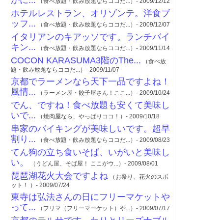
かに...
（食べ放題・飲み放題ならココだ...）- 2009/12/12
ホテルレストラン、オリゾンテ。洋食ブ
ッフ...
（食べ放題・飲み放題ならココだ...）- 2009/12/07
イタリアンのキアッソです。ランチバイ
キン...
（食べ放題・飲み放題ならココだ...）- 2009/11/14
COCON KARASUMA3階のThe...
（食べ放
題・飲み放題ならココだ...）- 2009/11/07
京都でラーメンなら天下一品ですよね！
風情...
（ラーメン屋・餃子屋さん！ここ...）- 2009/10/24
でん、ですね！食べ放題も安くて美味し
いで...
（焼肉屋なら、やっぱりココ！）- 2009/10/18
串家のバイキングが美味しいです。超早
割り...
（食べ放題・飲み放題ならココだ...）- 2009/08/23
てん狗の立ち食いそば、いがいと美味し
い。
（うどん屋、そば屋！ ここがウ...）- 2009/08/01
琵琶湖花火大会ですよね
（お祭り、花火のスポ
ット！ ）- 2009/07/24
東寺は弘法さんの日にフリーマケットや
って...
（フリマ（フリーマーケット）や...）- 2009/07/17