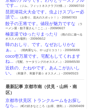
京都のテルサです。わりとリーズナブル
です...
（ジム、フィットネスクラブの情...）- 2009/07/10
琵琶湖花火大会です。虫よけスプレー必
須で...
（お祭り、花火のスポット！ ）- 2009/07/03
餃子の王将です。値段が魅力ですな
（ラ
ーメン屋・餃子屋さん！ここ...）- 2009/06/27
極楽湯でゆったりまったり
（雨の日に遊べる
オススメの場所）- 2009/06/12
韓のおしり、です。なぜおしりかな
ぁ。。
（焼肉屋なら、やっぱりココ！）- 2009/06/06
coco壱万屋です。宅配もしてくれます
ね...
（宅配、ケータリングのオススメ...）- 2009/05/30
近鉄の、たねやです。あんこがおいし
い。
（和菓子、和菓子屋☆ オススメ...）- 2009/05/23
最新記事 京都市南（伏見・山科・南
区）
京都市伏見区 トランクルームをお探し
なら...
（町の好きなところ（お得、便利...）- 2026/04/09