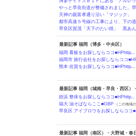
博多デイトスＢ１Ｆにある「アルレッキ
やっと早良街道が整備されました。早良
天神の親富孝通り沿い「マジック」 二
都市高速５号線の工事により、下の道の
早良区賀茂「天下のたい焼」 黒あん、
最新記事 福岡（博多・中央区）
福岡 看板をお探しならココ■HPhttp...
福岡市 旅行会社をお探しならココ■HPh
熊本 佐賀をお探しならココ■HPhttp...
最新記事 福岡（城南・早良・西区）
姪浜 整体をお探しならココ■HPhttp...
福大 油そばならここ■GBP
（この地域の『お
早良区 アイブロウをお探しならココ■HP
最新記事 福岡（南区）・大野城・春