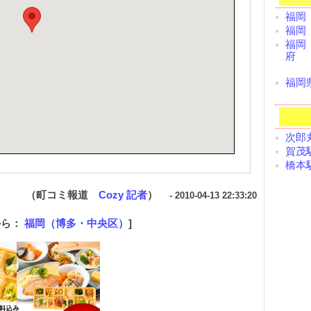
福岡
福岡
福岡
府
福岡
次郎丸
賀茂駅
橋本駅
（町コミ報道
Cozy 記者
）
- 2010-04-13 22:33:20
から：
福岡（博多・中央区）
]