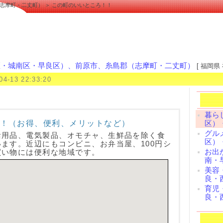
志摩町・二丈町） ＞ この町のいいところ！！
区・城南区・早良区）、前原市、糸島郡（志摩町・二丈町）
[ 福岡県
04-13 22:33:20
暮ら
！（お得、便利、メリットなど）
区）
グル
活用品、電気製品、オモチャ、生鮮品を除く食
区）
ます。近辺にもコンビニ、お弁当屋、100円シ
お出
買い物には便利な地域です。
南・
美容
良・
育児
良・