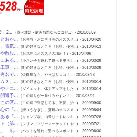
2...
（食べ放題・飲み放題ならココだ...）- 2010/08/09
おか...
（お弁当・おにぎり等のオススメ...）- 2010/04/20
電気...
（町の好きなところ（お得、便利...）- 2010/04/13
散歩...
（お花見にオススメの場所！）- 2010/04/06
ある...
（小さい子を連れて遊べる場所！...）- 2010/03/29
事」...
（町の好きなところ（お得、便利...）- 2010/03/29
名で...
（焼肉屋なら、やっぱりココ！）- 2010/03/23
Ｘ、...
（町の好きなところ（お得、便利...）- 2010/03/14
テニ...
（ダイエット、体力アップをした...）- 2010/03/14
通予...
（この辺りが一番住みやすい！）- 2010/03/01
の区...
（この辺で迷惑してる、不便、治...）- 2009/09/30
の「...
（鰻（うなぎ）、蒲焼のオススメ...）- 2009/08/04
る「...
（キャンプ場、山登り・トレッキ...）- 2009/07/28
（第...
（フリマ（フリーマーケット）や...）- 2009/07/21
 広...
（ペットを連れて遊べるスポット...）- 2009/06/30