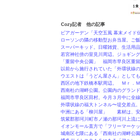
Cozy記者 他の記事
ビアガーデン「天空五風 幕末メイド伝」
ローソンの隣の移動型お弁当屋。ご飯と
スーパーキッド。日曜雑貨、生活用品、
若宮神社傍の室見川周辺。ジョギングや
「重留中央公園」 福岡市早良区重留に
以前から施行されていた「外環状線の工
ウエストは「うどん屋さん」としても有
西区の地下鉄橋本駅周辺。 Ｍｒ．ＭＡ
西南杜の湖畔公園。公園内のグランドや
福岡市早良区田村。今月３月中に全線開
外環状線の福大トンネル〜堤交差点。こ
中洲にある「柳川屋」 素材は、安心
筑紫郡那珂川町市ノ瀬の那珂川上流にあ
イオンモール直方で「フリーマーケット
城南区七隈にある「西南社の湖畔公園」