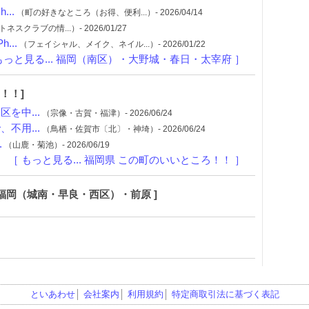
..
（町の好きなところ（お得、便利...）- 2026/04/14
クラブの情...）- 2026/01/27
...
（フェイシャル、メイク、ネイル...）- 2026/01/22
もっと見る... 福岡（南区）・大野城・春日・太宰府 ］
！！]
を中...
（宗像・古賀・福津）- 2026/06/24
不用...
（鳥栖・佐賀市〔北〕・神埼）- 2026/06/24
.
（山鹿・菊池）- 2026/06/19
［ もっと見る... 福岡県 この町のいいところ！！ ］
 福岡（城南・早良・西区）・前原 ]
といあわせ
│
会社案内
│
利用規約
│
特定商取引法に基づく表記