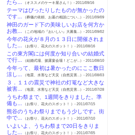
たら...
（オススメのケーキ屋さん！）- 2011/09/16
テーマはぴったりしたものが無かったの
です...
（葬儀の依頼、お墓の相談につい...）- 2011/09/09
神田のガード下の美味しいお店を何方か
お教...
（この地域の『おいしい』大募集...）- 2011/09/02
今年の花火が８月の１３日に開催されま
した...
（お祭り、花火のスポット！ ）- 2011/08/16
この東方閣には何度か知り合いの結婚式
で行...
（結婚式場、披露宴会場！どこが...）- 2011/08/10
今年って、最初は暑かったのにここ数日
涼し...
（地震、水害など天災（自然災害...）- 2011/08/03
３．１１の震災で神社の灯篭など大きな
被害...
（地震、水害など天災（自然災害...）- 2011/07/28
うちわ祭まで、1週間をきりました。準
備も...
（お祭り、花火のスポット！ ）- 2011/07/15
熊谷のうちわ祭りまでもう少しです。街
中で...
（お祭り、花火のスポット！ ）- 2011/07/10
いよいよ、うちわ祭まで20日をきりま
した...
（お祭り、花火のスポット！ ）- 2011/07/05