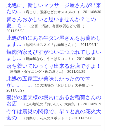
此処に、新しいマッサージ屋さんが出来
たの...
（肩こり、腰痛などにオススメの...）- 2011/06/30
皆さんおかしいと思いませんか？この
夏、も...
（公害・汚染、有害物質などで困...）-
2011/06/23
此処の角にある牛タン屋さんをお薦めし
ます...
（地域のオススメ「お肉屋さん」）- 2011/06/14
焼肉酒家えびすがついにつぶれてしまい
まし...
（焼肉屋なら、やっぱりココ！）- 2011/06/10
落ち着いてゆっくり出来るお店ですよ！
（居酒屋・ダイニング・飲み屋さ...）- 2011/05/29
此処の五家宝が美味しかったのです
が。。。...
（この地域の『おいしい』大募集...）-
2011/05/27
妻沼の聖天様の境内にあるお稲荷さんの
お店...
（この地域の『おいしい』大募集...）- 2011/05/19
今年は震災の関係で、早々と夏の花火大
会の...
（お祭り、花火のスポット！ ）- 2011/05/08