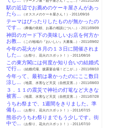
でし...
（ラーメン屋・餃子屋さん！ここ...）- 2011/12/30
駅の近辺でお薦めのケーキ屋さんがあっ
たら...
（オススメのケーキ屋さん！）- 2011/09/16
テーマはぴったりしたものが無かったの
です...
（葬儀の依頼、お墓の相談につい...）- 2011/09/09
神田のガード下の美味しいお店を何方か
お教...
（この地域の『おいしい』大募集...）- 2011/09/02
今年の花火が８月の１３日に開催されま
した...
（お祭り、花火のスポット！ ）- 2011/08/16
この東方閣には何度か知り合いの結婚式
で行...
（結婚式場、披露宴会場！どこが...）- 2011/08/10
今年って、最初は暑かったのにここ数日
涼し...
（地震、水害など天災（自然災害...）- 2011/08/03
３．１１の震災で神社の灯篭など大きな
被害...
（地震、水害など天災（自然災害...）- 2011/07/28
うちわ祭まで、1週間をきりました。準
備も...
（お祭り、花火のスポット！ ）- 2011/07/15
熊谷のうちわ祭りまでもう少しです。街
中で...
（お祭り、花火のスポット！ ）- 2011/07/10