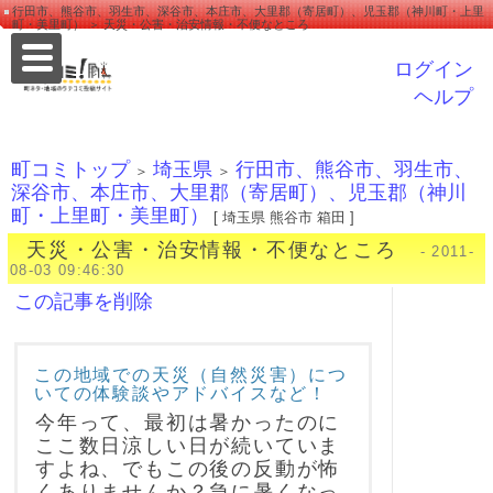
行田市、熊谷市、羽生市、深谷市、本庄市、大里郡（寄居町）、児玉郡（神川町・上里
町・美里町） ＞ 天災・公害・治安情報・不便なところ
ログイン
ヘルプ
町コミトップ
埼玉県
行田市、熊谷市、羽生市、
＞
＞
深谷市、本庄市、大里郡（寄居町）、児玉郡（神川
町・上里町・美里町）
[ 埼玉県 熊谷市 箱田 ]
天災・公害・治安情報・不便なところ
- 2011-
08-03 09:46:30
この記事を削除
この地域での天災（自然災害）につ
いての体験談やアドバイスなど！
今年って、最初は暑かったのに
ここ数日涼しい日が続いていま
すよね、でもこの後の反動が怖
くありませんか？急に暑くなっ