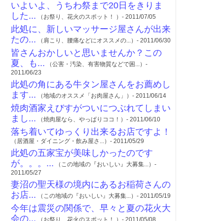
いよいよ、うちわ祭まで20日をきりま
した...
（お祭り、花火のスポット！ ）- 2011/07/05
此処に、新しいマッサージ屋さんが出来
たの...
（肩こり、腰痛などにオススメの...）- 2011/06/30
皆さんおかしいと思いませんか？この
夏、も...
（公害・汚染、有害物質などで困...）-
2011/06/23
此処の角にある牛タン屋さんをお薦めし
ます...
（地域のオススメ「お肉屋さん」）- 2011/06/14
焼肉酒家えびすがついにつぶれてしまい
まし...
（焼肉屋なら、やっぱりココ！）- 2011/06/10
落ち着いてゆっくり出来るお店ですよ！
（居酒屋・ダイニング・飲み屋さ...）- 2011/05/29
此処の五家宝が美味しかったのです
が。。。...
（この地域の『おいしい』大募集...）-
2011/05/27
妻沼の聖天様の境内にあるお稲荷さんの
お店...
（この地域の『おいしい』大募集...）- 2011/05/19
今年は震災の関係で、早々と夏の花火大
会の...
（お祭り、花火のスポット！ ）- 2011/05/08