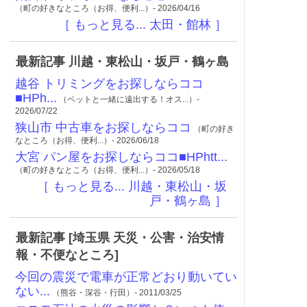
（町の好きなところ（お得、便利...）- 2026/04/16
［ もっと見る... 太田・館林 ］
最新記事 川越・東松山・坂戸・鶴ヶ島
越谷 トリミングをお探しならココ
■HPh...
（ペットと一緒に遠出する！オス...）-
2026/07/22
狭山市 中古車をお探しならココ
（町の好き
なところ（お得、便利...）- 2026/06/18
大宮 パン屋をお探しならココ■HPhtt...
（町の好きなところ（お得、便利...）- 2026/05/18
［ もっと見る... 川越・東松山・坂
戸・鶴ヶ島 ］
最新記事 [埼玉県 天災・公害・治安情
報・不便なところ]
今回の震災で電車が正常どおり動いてい
ない...
（熊谷・深谷・行田）- 2011/03/25