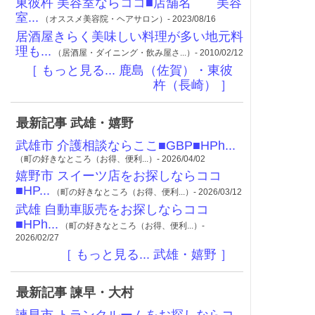
東彼杵 美容室ならココ■店舗名 美容
室...
（オススメ美容院・ヘアサロン）- 2023/08/16
居酒屋きらく美味しい料理が多い地元料
理も...
（居酒屋・ダイニング・飲み屋さ...）- 2010/02/12
［ もっと見る... 鹿島（佐賀）・東彼
杵（長崎） ］
最新記事 武雄・嬉野
武雄市 介護相談ならここ■GBP■HPh...
（町の好きなところ（お得、便利...）- 2026/04/02
嬉野市 スイーツ店をお探しならココ
■HP...
（町の好きなところ（お得、便利...）- 2026/03/12
武雄 自動車販売をお探しならココ
■HPh...
（町の好きなところ（お得、便利...）-
2026/02/27
［ もっと見る... 武雄・嬉野 ］
最新記事 諫早・大村