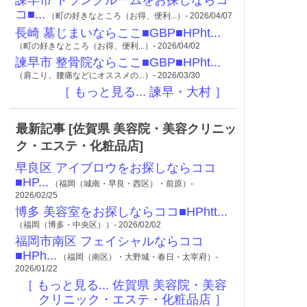
諫早市 トランクルームをお探しならコ
コ■...
（町の好きなところ（お得、便利...）- 2026/04/07
長崎 墓じまいならここ■GBP■HPht...
（町の好きなところ（お得、便利...）- 2026/04/02
諫早市 整骨院ならここ■GBP■HPht...
（肩こり、腰痛などにオススメの...）- 2026/03/30
［ もっと見る... 諫早・大村 ］
最新記事 [佐賀県 美容院・美容クリニッ
ク・エステ・化粧品店]
早良区 アイブロウをお探しならココ
■HP...
（福岡（城南・早良・西区）・前原）-
2026/02/25
博多 美容室をお探しならココ■HPhtt...
（福岡（博多・中央区））- 2026/02/02
福岡市南区 フェイシャルならココ
■HPh...
（福岡（南区）・大野城・春日・太宰府）-
2026/01/22
［ もっと見る... 佐賀県 美容院・美容
クリニック・エステ・化粧品店 ］