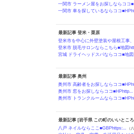
一関市 ラーメン屋をお探しならココ■HP
一関市 車を探しているならココ■HPht.
最新記事 登米・栗原
登米市を中心に外壁塗装や屋根工事、防
登米市 脱毛サロンならこちら■地図htt.
宮城 ドライヘッドスパならココ■地図ht.
最新記事 奥州
奥州市 高齢者をお探しならココ■HPht.
奥州市 窓をお探しならココ■HPhttp...
奥州市 トランクルームならココ■HPht.
最新記事 [岩手県 この町のいいところ
八戸 ネイルならここ■GBPhttps:...
（八戸