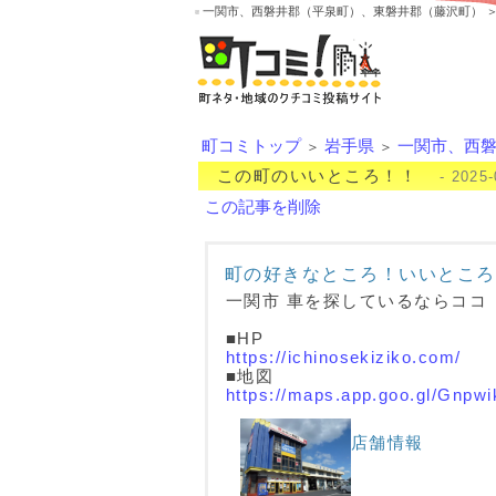
一関市、西磐井郡（平泉町）、東磐井郡（藤沢町） ＞
町コミトップ
岩手県
一関市、西
＞
＞
この町のいいところ！！
- 2025-
この記事を削除
町の好きなところ！いいところ
一関市 車を探しているならココ
■HP
https://ichinosekiziko.com/
■地図
https://maps.app.goo.gl/Gnp
店舗情報