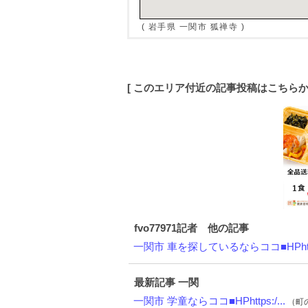
( 岩手県 一関市 狐禅寺 )
[ このエリア付近の記事投稿はこちら
fvo77971記者 他の記事
一関市 車を探しているならココ■HPht.
最新記事 一関
一関市 学童ならココ■HPhttps:/...
（町の