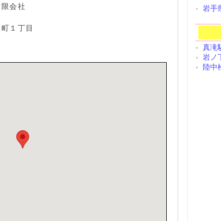
有限会社
岩手
央町１丁目
真滝駅
岩ノ下
陸中松