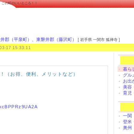
 この町のいいところ！！
磐井郡（平泉町）、東磐井郡（藤沢町）
[ 岩手県 一関市 狐禅寺 ]
03-17 15:33:11
暮らし
！（お得、便利、メリットなど）
グルメ
お出
美容
育児
wikcBPPRz9UA2A
一関
登米
奥州