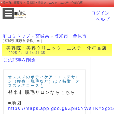
登米市、栗原市 ＞ 美容院・美容クリニック・エステ・化粧品店
ログイン
ヘルプ
町コミトップ
宮城県
登米市、栗原市
＞
＞
[ 宮城県 栗原市 若柳川南 ]
美容院・美容クリニック・エステ・化粧品店
- 2025-04-18 14:41:35
この記事を削除
オススメのボディケア・エステサロ
ン（痩身・脱毛など）は？特徴、オ
ススメのコースも！
登米市 脱毛サロンならこちら
■地図
https://maps.app.goo.gl/ZpB5YWsTKY3g2