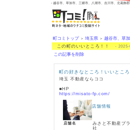
越谷市、草加市、三郷市、八潮市、吉川市、北葛飾郡
町コミトップ
埼玉県
越谷市、草
＞
＞
この町のいいところ！！
- 2025-
この記事を削除
町の好きなところ！いいところ
埼玉 不動産ならココ
■HP
https://misato-fp.com/
店舗情報
店舗名
みさと不動産プ
社