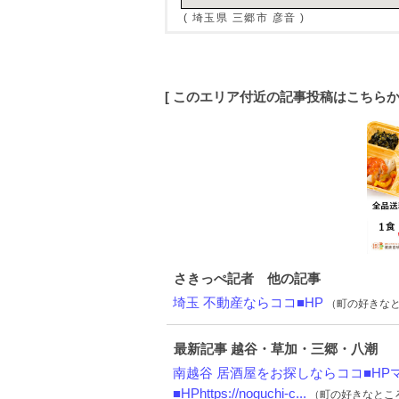
( 埼玉県 三郷市 彦音 )
[ このエリア付近の記事投稿はこちら
さきっぺ記者 他の記事
埼玉 不動産ならココ■HP
（町の好きなところ
最新記事 越谷・草加・三郷・八潮
南越谷 居酒屋をお探しならココ■HPマh
■HPhttps://noguchi-c...
（町の好きなところ（お