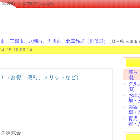
（松伏町） ＞ この町のいいところ！！
加市、三郷市、八潮市、吉川市、北葛飾郡（松伏町）
[ 埼玉県 三郷市 
04-25 10:06:14
暮ら
！（お得、便利、メリットなど）
潮)
グル
潮)
お出
加・
美容
郷・
育児
郷・
ラス株式会