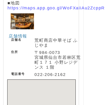
■地図
https://maps.app.goo.gl/WoFXaiiAu2Zcpp
店舗情報
店舗名
荒町商店中華そば ふ
じやま
住所
〒984-0073
宮城県仙台市若林区荒
町１７１ 小野レジデ
ンス １階
電話番号
022-206-2162