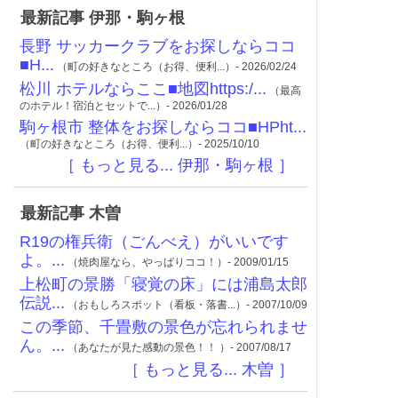
最新記事 伊那・駒ヶ根
長野 サッカークラブをお探しならココ
■H...
（町の好きなところ（お得、便利...）- 2026/02/24
松川 ホテルならここ■地図https:/...
（最高
のホテル！宿泊とセットで...）- 2026/01/28
駒ヶ根市 整体をお探しならココ■HPht...
（町の好きなところ（お得、便利...）- 2025/10/10
［ もっと見る... 伊那・駒ヶ根 ］
最新記事 木曽
R19の権兵衛（ごんべえ）がいいです
よ。...
（焼肉屋なら、やっぱりココ！）- 2009/01/15
上松町の景勝「寝覚の床」には浦島太郎
伝説...
（おもしろスポット（看板・落書...）- 2007/10/09
この季節、千畳敷の景色が忘れられませ
ん。...
（あなたが見た感動の景色！！ ）- 2007/08/17
［ もっと見る... 木曽 ］