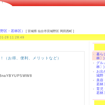
！！
城野区・若林区）
[ 宮城県 仙台市宮城野区 岡田西町 ]
01-28 11:28:49
暮ら
！（お得、便利、メリットなど）
林〕)
グル
林〕)
お出
城野
pBtBnaYBYUPSWW8
美容
若林
育児
若林