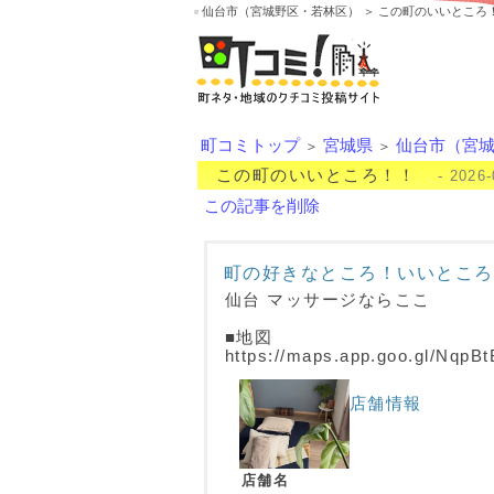
仙台市（宮城野区・若林区） ＞ この町のいいところ
町コミトップ
宮城県
仙台市（宮
＞
＞
この町のいいところ！！
- 2026-
この記事を削除
町の好きなところ！いいところ
仙台 マッサージならここ
■地図
https://maps.app.goo.gl/Nq
店舗情報
店舗名