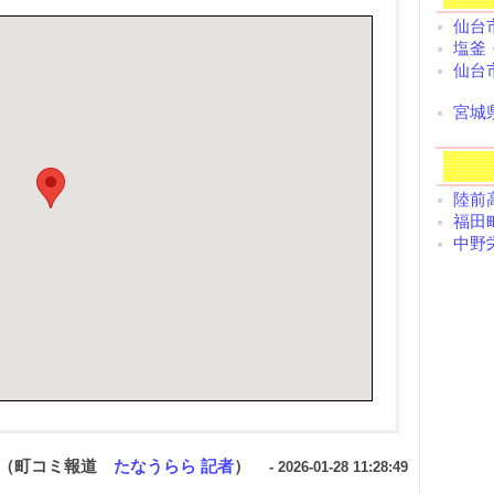
仙台
塩釜
仙台
宮城
陸前高
福田町
中野栄
（町コミ報道
たなうらら 記者
）
- 2026-01-28 11:28:49