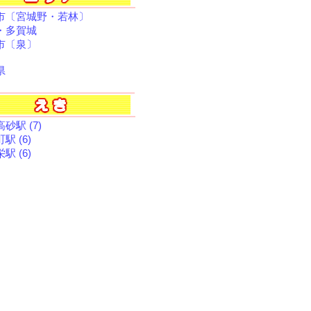
市〔宮城野・若林〕
・多賀城
市〔泉〕
県
砂駅 (7)
駅 (6)
駅 (6)